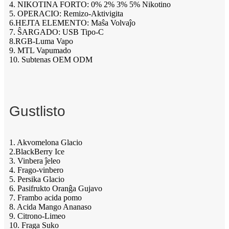
4. NIKOTINA FORTO: 0% 2% 3% 5% Nikotino
5. OPERACIO: Remizo-Aktivigita
6.HEJTA ELEMENTO: Maŝa Volvaĵo
7. ŜARGADO: USB Tipo-C
8.RGB-Luma Vapo
9. MTL Vapumado
10. Subtenas OEM ODM
Gustlisto
1. Akvomelona Glacio
2.BlackBerry Ice
3. Vinbera ĵeleo
4. Frago-vinbero
5. Persika Glacio
6. Pasifrukto Oranĝa Gujavo
7. Frambo acida pomo
8. Acida Mango Ananaso
9. Citrono-Limeo
10. Fraga Suko