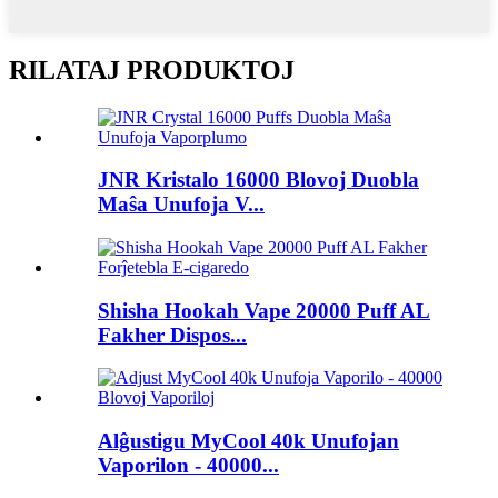
RILATAJ PRODUKTOJ
JNR Kristalo 16000 Blovoj Duobla
Maŝa Unufoja V...
Shisha Hookah Vape 20000 Puff AL
Fakher Dispos...
Alĝustigu MyCool 40k Unufojan
Vaporilon - 40000...