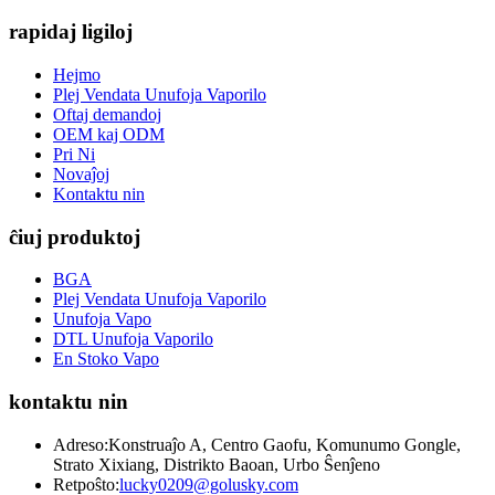
rapidaj ligiloj
Hejmo
Plej Vendata Unufoja Vaporilo
Oftaj demandoj
OEM kaj ODM
Pri Ni
Novaĵoj
Kontaktu nin
ĉiuj produktoj
BGA
Plej Vendata Unufoja Vaporilo
Unufoja Vapo
DTL Unufoja Vaporilo
En Stoko Vapo
kontaktu nin
Adreso:
Konstruaĵo A, Centro Gaofu, Komunumo Gongle,
Strato Xixiang, Distrikto Baoan, Urbo Ŝenĵeno
Retpoŝto:
lucky0209@golusky.com