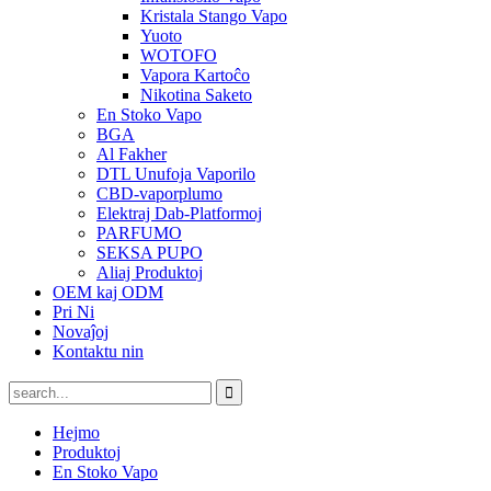
Kristala Stango Vapo
Yuoto
WOTOFO
Vapora Kartoĉo
Nikotina Saketo
En Stoko Vapo
BGA
Al Fakher
DTL Unufoja Vaporilo
CBD-vaporplumo
Elektraj Dab-Platformoj
PARFUMO
SEKSA PUPO
Aliaj Produktoj
OEM kaj ODM
Pri Ni
Novaĵoj
Kontaktu nin
Hejmo
Produktoj
En Stoko Vapo