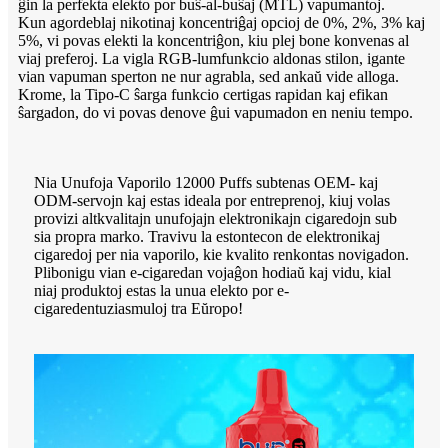
ĝin la perfekta elekto por buŝ-al-buŝaj (MTL) vapumantoj.
Kun agordeblaj nikotinaj koncentriĝaj opcioj de 0%, 2%, 3% kaj
5%, vi povas elekti la koncentriĝon, kiu plej bone konvenas al
viaj preferoj. La vigla RGB-lumfunkcio aldonas stilon, igante
vian vapuman sperton ne nur agrabla, sed ankaŭ vide alloga.
Krome, la Tipo-C ŝarga funkcio certigas rapidan kaj efikan
ŝargadon, do vi povas denove ĝui vapumadon en neniu tempo.
Nia Unufoja Vaporilo 12000 Puffs subtenas OEM- kaj
ODM-servojn kaj estas ideala por entreprenoj, kiuj volas
provizi altkvalitajn unufojajn elektronikajn cigaredojn sub
sia propra marko. Travivu la estontecon de elektronikaj
cigaredoj per nia vaporilo, kie kvalito renkontas novigadon.
Plibonigu vian e-cigaredan vojaĝon hodiaŭ kaj vidu, kial
niaj produktoj estas la unua elekto por e-
cigaredentuziasmuloj tra Eŭropo!