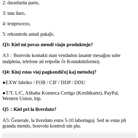
2: duonfarita parto,
3: tuta ilaro,
4: testprocezo,
5: rekontrolu antaŭ pakaĵo.
Q3: Kiel mi povas mendi viajn produktojn?
A3：Bonvolu kontakti nian vendadon lasante mesaĝon sube
malplena, telefone aŭ retpoŝte ĉe Kontaktinformoj.
Q4: Kiuj estas viaj pagkondiĉoj kaj metodoj?
●EXW fabriko / FOB / CIF / DDP / DDU
●T/T, L/C, Alibaba Komerca Certigo (Kreditkarto), PayPal,
Western Union, ktp.
Q5：Kiel pri la liverdato?
A5: Ĝenerale, la liverdato estos 5-10 labortagoj. Sed se estas pli
granda mendo, bonvolu kontroli nin plu.