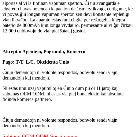
alportas al vi la finfinan vapuman sperton. Ĉi tiu avangarda e-
cigaredo havas potencan kapaciton de 16ml e-likvaĵo, certigante, ke
vi povas ĝui longan vapuman sperton sen devi konstante replenigi
vian likvaĵon. La aparato estas funkciigita per reŝargebla integra
baterio de 800mAh kun longa vivdaŭro, permesante al vi ĝui ĉirkaŭ
12,000 enblovojn de viaj plej ŝatataj gustoj.
Akcepto: Agentejo, Pogranda, Komerco
Pago: T/T, L/C, Okcidenta Unio
Ĉiujn demandojn ni volonte respondos, bonvolu sendi viajn
demandojn kaj mendojn.
Ni estas unu-uzaj vapumiloj en Ĉinio dum pli ol 11 jaroj kaj
subtenas OEM ODM, ni estas via plej bona elekto kaj absolute
fidinda komerca partnero.
Ĉiujn demandojn ni volonte respondos, bonvolu sendi viajn
demandojn kaj mendojn.
Subtenu OEM ODM Specimenon