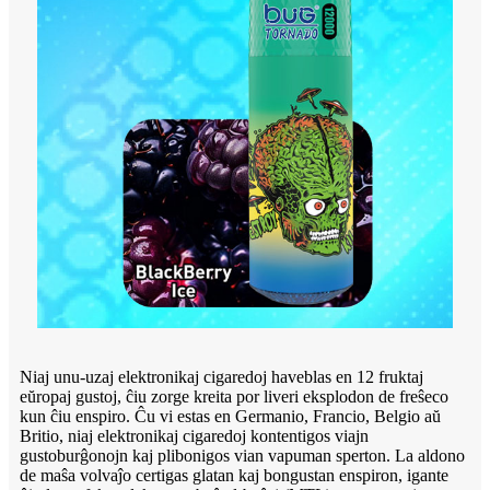
Niaj unu-uzaj elektronikaj cigaredoj haveblas en 12 fruktaj
eŭropaj gustoj, ĉiu zorge kreita por liveri eksplodon de freŝeco
kun ĉiu enspiro. Ĉu vi estas en Germanio, Francio, Belgio aŭ
Britio, niaj elektronikaj cigaredoj kontentigos viajn
gustoburĝonojn kaj plibonigos vian vapuman sperton. La aldono
de maŝa volvaĵo certigas glatan kaj bongustan enspiron, igante