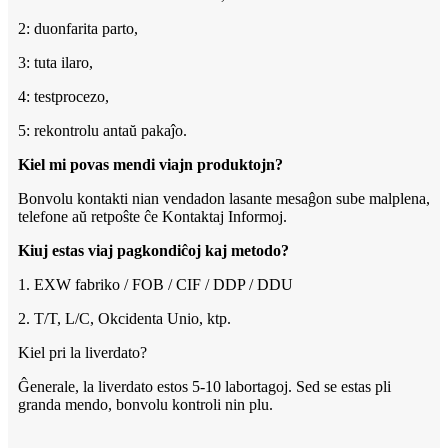
2: duonfarita parto,
3: tuta ilaro,
4: testprocezo,
5: rekontrolu antaŭ pakaĵo.
Kiel mi povas mendi viajn produktojn?
Bonvolu kontakti nian vendadon lasante mesaĝon sube malplena,
telefone aŭ retpoŝte ĉe Kontaktaj Informoj.
Kiuj estas viaj pagkondiĉoj kaj metodo?
1. EXW fabriko / FOB / CIF / DDP / DDU
2. T/T, L/C, Okcidenta Unio, ktp.
Kiel pri la liverdato?
Ĝenerale, la liverdato estos 5-10 labortagoj. Sed se estas pli
granda mendo, bonvolu kontroli nin plu.