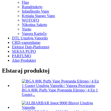
Fluo
Rumdrinkejo
Infanŝlosilo Vapo
Kristala Stango Vapo
WOTOFO
Nikotina Saketo
Yuoto
Vapora Kartoĉo
DTL Unufoja Vaporilo
CBD-vaporplumo
Elektraj Dab-Platformoj
SEKSA PUPO
PARFUMO
Aliaj Produktoj
Elstaraj produktoj
BGA 80K Puffs Vape Pogranda Eŭropo | 4 En 1
Gustoj...