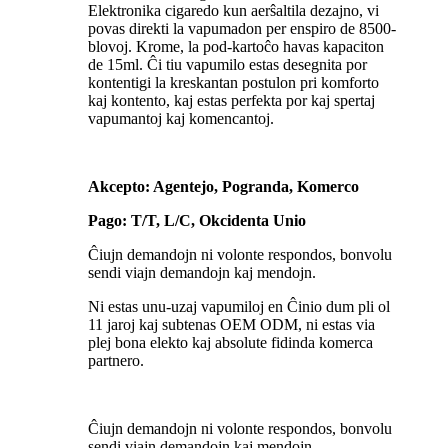
Elektronika cigaredo kun aerŝaltila dezajno, vi
povas direkti la vapumadon per enspiro de 8500-
blovoj. Krome, la pod-kartoĉo havas kapaciton
de 15ml. Ĉi tiu vapumilo estas desegnita por
kontentigi la kreskantan postulon pri komforto
kaj kontento, kaj estas perfekta por kaj spertaj
vapumantoj kaj komencantoj.
Akcepto: Agentejo, Pogranda, Komerco
Pago: T/T, L/C, Okcidenta Unio
Ĉiujn demandojn ni volonte respondos, bonvolu
sendi viajn demandojn kaj mendojn.
Ni estas unu-uzaj vapumiloj en Ĉinio dum pli ol
11 jaroj kaj subtenas OEM ODM, ni estas via
plej bona elekto kaj absolute fidinda komerca
partnero.
Ĉiujn demandojn ni volonte respondos, bonvolu
sendi viajn demandojn kaj mendojn.