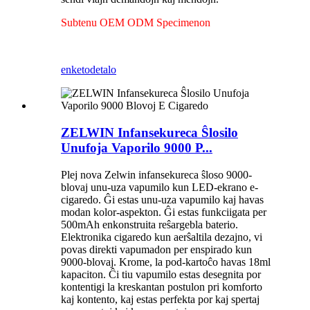
Subtenu OEM ODM Specimenon
enketo
detalo
ZELWIN Infansekureca Ŝlosilo
Unufoja Vaporilo 9000 P...
Plej nova Zelwin infansekureca ŝloso 9000-
blovaj unu-uza vapumilo kun LED-ekrano e-
cigaredo. Ĝi estas unu-uza vapumilo kaj havas
modan kolor-aspekton. Ĝi estas funkciigata per
500mAh enkonstruita reŝargebla baterio.
Elektronika cigaredo kun aerŝaltila dezajno, vi
povas direkti vapumadon per enspirado kun
9000-blovaj. Krome, la pod-kartoĉo havas 18ml
kapaciton. Ĉi tiu vapumilo estas desegnita por
kontentigi la kreskantan postulon pri komforto
kaj kontento, kaj estas perfekta por kaj spertaj