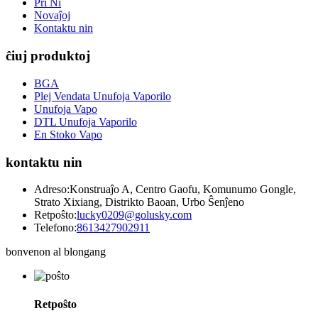
Pri Ni
Novaĵoj
Kontaktu nin
ĉiuj produktoj
BGA
Plej Vendata Unufoja Vaporilo
Unufoja Vapo
DTL Unufoja Vaporilo
En Stoko Vapo
kontaktu nin
Adreso:
Konstruaĵo A, Centro Gaofu, Komunumo Gongle,
Strato Xixiang, Distrikto Baoan, Urbo Ŝenĵeno
Retpoŝto:
lucky0209@golusky.com
Telefono:
8613427902911
bonvenon al blongang
Retpoŝto