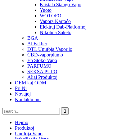
Kristala Stango Vapo
Yuoto
WOTOFO
Vapora Kartoĉo
Elektraj Dab-Platformoj
Nikotina Saketo
BGA
Al Fakher
DTL Unufoja Vaporilo
CBD-vaporplumo
En Stoko Vapo
PARFUMO
SEKSA PUPO
Aliaj Produktoj
OEM kaj ODM
Pri Ni
Novaĵoj
Kontaktu nin
Hejmo
Produktoj
Unufoja Vapo