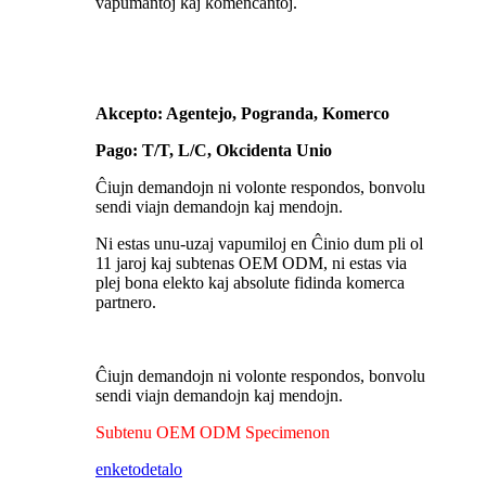
vapumantoj kaj komencantoj.
Akcepto: Agentejo, Pogranda, Komerco
Pago: T/T, L/C, Okcidenta Unio
Ĉiujn demandojn ni volonte respondos, bonvolu
sendi viajn demandojn kaj mendojn.
Ni estas unu-uzaj vapumiloj en Ĉinio dum pli ol
11 jaroj kaj subtenas OEM ODM, ni estas via
plej bona elekto kaj absolute fidinda komerca
partnero.
Ĉiujn demandojn ni volonte respondos, bonvolu
sendi viajn demandojn kaj mendojn.
Subtenu OEM ODM Specimenon
enketo
detalo