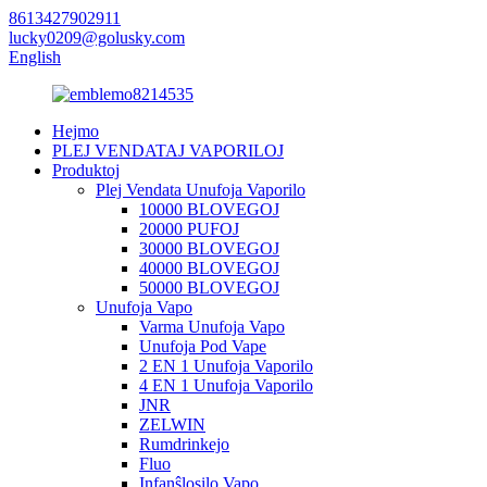
8613427902911
lucky0209@golusky.com
English
Hejmo
PLEJ VENDATAJ VAPORILOJ
Produktoj
Plej Vendata Unufoja Vaporilo
10000 BLOVEGOJ
20000 PUFOJ
30000 BLOVEGOJ
40000 BLOVEGOJ
50000 BLOVEGOJ
Unufoja Vapo
Varma Unufoja Vapo
Unufoja Pod Vape
2 EN 1 Unufoja Vaporilo
4 EN 1 Unufoja Vaporilo
JNR
ZELWIN
Rumdrinkejo
Fluo
Infanŝlosilo Vapo