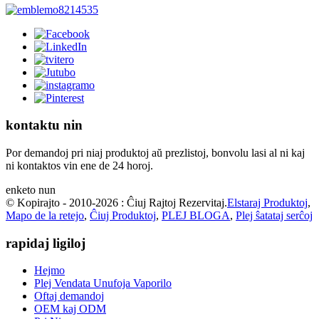
kontaktu nin
Por demandoj pri niaj produktoj aŭ prezlistoj, bonvolu lasi al ni kaj
ni kontaktos vin ene de 24 horoj.
enketo nun
© Kopirajto - 2010-2026 : Ĉiuj Rajtoj Rezervitaj.
Elstaraj Produktoj
,
Mapo de la retejo
,
Ĉiuj Produktoj
,
PLEJ BLOGA
,
Plej ŝatataj serĉoj
rapidaj ligiloj
Hejmo
Plej Vendata Unufoja Vaporilo
Oftaj demandoj
OEM kaj ODM