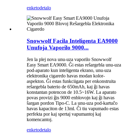
enketo
detalo
Snowwolf Facila Inteligenta EA9000
Unufoja Vaporilo 9000...
Jen la plej nova unu-uza vaporilo Snowwolf
Easy Smart EA9000. Ĝi estas reŝargebla unu-uza
pod-aparato kun inteligenta ekrano, unu-uza
elektronika cigaredo havas modan kolor-
aspekton. Ĝi estas funkciigata per enkonstruita
reŝargebla baterio de 650mAh, kaj ĝi havas
konstantan potencon de 10.5~16W. La aparato
povas provizi ĝis 9000 enblovojn kaj ĝi havas
ŝargan pordon Tipo-C. La unu-uza pod-kartuĉo
havas kapaciton de 13ml. Ĉi tiu vapumado estas
perfekta por kaj spertaj vapumantoj kaj
komencantoj.
enketo
detalo