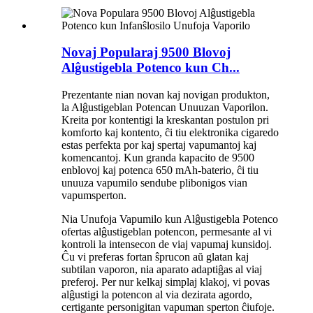
Novaj Popularaj 9500 Blovoj
Alĝustigebla Potenco kun Ch...
Prezentante nian novan kaj novigan produkton,
la Alĝustigeblan Potencan Unuuzan Vaporilon.
Kreita por kontentigi la kreskantan postulon pri
komforto kaj kontento, ĉi tiu elektronika cigaredo
estas perfekta por kaj spertaj vapumantoj kaj
komencantoj. Kun granda kapacito de 9500
enblovoj kaj potenca 650 mAh-baterio, ĉi tiu
unuuza vapumilo sendube plibonigos vian
vapumsperton.
Nia Unufoja Vapumilo kun Alĝustigebla Potenco
ofertas alĝustigeblan potencon, permesante al vi
kontroli la intensecon de viaj vapumaj kunsidoj.
Ĉu vi preferas fortan ŝprucon aŭ glatan kaj
subtilan vaporon, nia aparato adaptiĝas al viaj
preferoj. Per nur kelkaj simplaj klakoj, vi povas
alĝustigi la potencon al via dezirata agordo,
certigante personigitan vapuman sperton ĉiufoje.