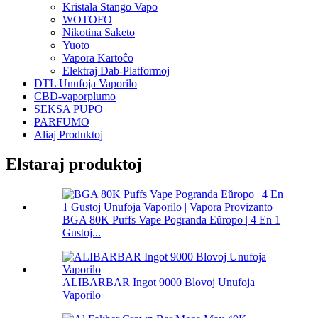
Kristala Stango Vapo
WOTOFO
Nikotina Saketo
Yuoto
Vapora Kartoĉo
Elektraj Dab-Platformoj
DTL Unufoja Vaporilo
CBD-vaporplumo
SEKSA PUPO
PARFUMO
Aliaj Produktoj
Elstaraj produktoj
BGA 80K Puffs Vape Pogranda Eŭropo | 4 En 1
Gustoj...
ALIBARBAR Ingot 9000 Blovoj Unufoja
Vaporilo