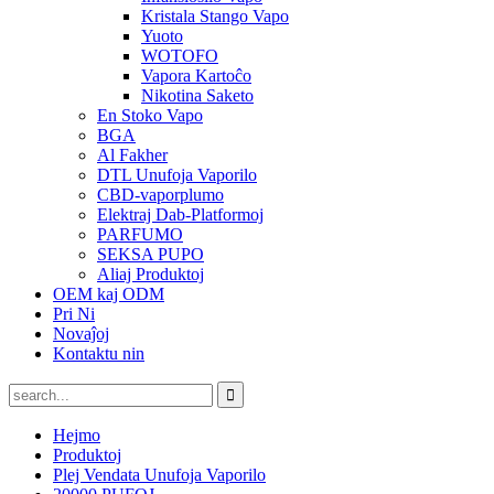
Kristala Stango Vapo
Yuoto
WOTOFO
Vapora Kartoĉo
Nikotina Saketo
En Stoko Vapo
BGA
Al Fakher
DTL Unufoja Vaporilo
CBD-vaporplumo
Elektraj Dab-Platformoj
PARFUMO
SEKSA PUPO
Aliaj Produktoj
OEM kaj ODM
Pri Ni
Novaĵoj
Kontaktu nin
Hejmo
Produktoj
Plej Vendata Unufoja Vaporilo