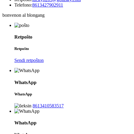
Telefono:
8613427902911
bonvenon al blongang
Retpoŝto
Retpoŝto
Sendi retpoŝton
WhatsApp
WhatsApp
8613410583517
WhatsApp