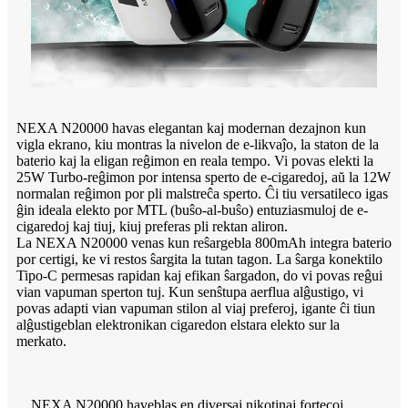
NEXA N20000 havas elegantan kaj modernan dezajnon kun
vigla ekrano, kiu montras la nivelon de e-likvaĵo, la staton de la
baterio kaj la eligan reĝimon en reala tempo. Vi povas elekti la
25W Turbo-reĝimon por intensa sperto de e-cigaredoj, aŭ la 12W
normalan reĝimon por pli malstreĉa sperto. Ĉi tiu versatileco igas
ĝin ideala elekto por MTL (buŝo-al-buŝo) entuziasmuloj de e-
cigaredoj kaj tiuj, kiuj preferas pli rektan aliron.
La NEXA N20000 venas kun reŝargebla 800mAh integra baterio
por certigi, ke vi restos ŝargita la tutan tagon. La ŝarga konektilo
Tipo-C permesas rapidan kaj efikan ŝargadon, do vi povas reĝui
vian vapuman sperton tuj. Kun senŝtupa aerflua alĝustigo, vi
povas adapti vian vapuman stilon al viaj preferoj, igante ĉi tiun
alĝustigeblan elektronikan cigaredon elstara elekto sur la
merkato.
NEXA N20000 haveblas en diversaj nikotinaj fortecoj,