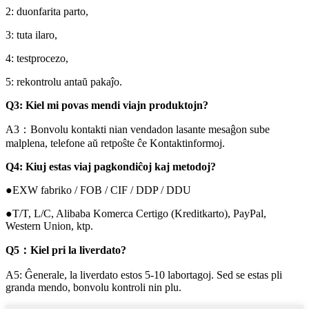
2: duonfarita parto,
3: tuta ilaro,
4: testprocezo,
5: rekontrolu antaŭ pakaĵo.
Q3: Kiel mi povas mendi viajn produktojn?
A3：Bonvolu kontakti nian vendadon lasante mesaĝon sube
malplena, telefone aŭ retpoŝte ĉe Kontaktinformoj.
Q4: Kiuj estas viaj pagkondiĉoj kaj metodoj?
●EXW fabriko / FOB / CIF / DDP / DDU
●T/T, L/C, Alibaba Komerca Certigo (Kreditkarto), PayPal,
Western Union, ktp.
Q5：Kiel pri la liverdato?
A5: Ĝenerale, la liverdato estos 5-10 labortagoj. Sed se estas pli
granda mendo, bonvolu kontroli nin plu.