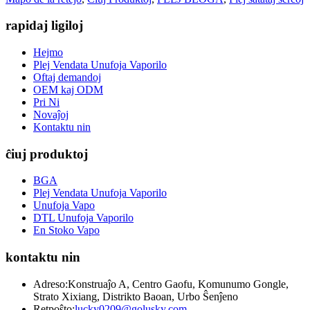
rapidaj ligiloj
Hejmo
Plej Vendata Unufoja Vaporilo
Oftaj demandoj
OEM kaj ODM
Pri Ni
Novaĵoj
Kontaktu nin
ĉiuj produktoj
BGA
Plej Vendata Unufoja Vaporilo
Unufoja Vapo
DTL Unufoja Vaporilo
En Stoko Vapo
kontaktu nin
Adreso:
Konstruaĵo A, Centro Gaofu, Komunumo Gongle,
Strato Xixiang, Distrikto Baoan, Urbo Ŝenĵeno
Retpoŝto:
lucky0209@golusky.com