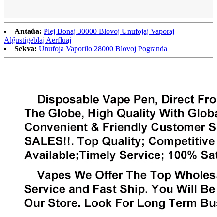
Antaŭa:
Plej Bonaj 30000 Blovoj Unufojaj Vaporaj
Alĝustigeblaj Aerfluaj
Sekva:
Unufoja Vaporilo 28000 Blovoj Pogranda