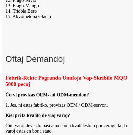
12. Frago-Kivio
13. Frago-Mango
14. Triobla Bero
15. Akvomelona Glacio
Oftaj Demandoj
Fabrik-Rekte Pogranda Unufoja Vap-Skribilo MQO
5000 pecoj
Ĉu vi provizas OEM- aŭ ODM-mendon?
1. Jes, ni estas fabriko, provizas OEM / ODM-servon.
Kiel pri la kvalito de viaj varoj?
Ĉiuj varoj devas trapasi almenaŭ 5 kvalittestojn por certigi, ke la
varoj estas en bona stato.