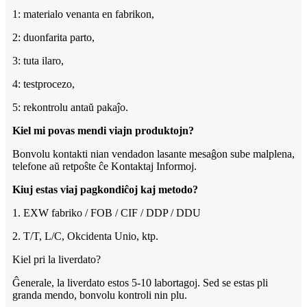
1: materialo venanta en fabrikon,
2: duonfarita parto,
3: tuta ilaro,
4: testprocezo,
5: rekontrolu antaŭ pakaĵo.
Kiel mi povas mendi viajn produktojn?
Bonvolu kontakti nian vendadon lasante mesaĝon sube malplena,
telefone aŭ retpoŝte ĉe Kontaktaj Informoj.
Kiuj estas viaj pagkondiĉoj kaj metodo?
1. EXW fabriko / FOB / CIF / DDP / DDU
2. T/T, L/C, Okcidenta Unio, ktp.
Kiel pri la liverdato?
Ĝenerale, la liverdato estos 5-10 labortagoj. Sed se estas pli
granda mendo, bonvolu kontroli nin plu.