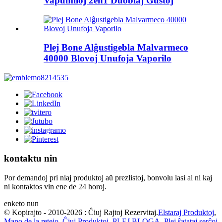
Vapumiloj 2en1 Duoblaj Gustoj
Plej Bone Alĝustigebla Malvarmeco
40000 Blovoj Unufoja Vaporilo
kontaktu nin
Por demandoj pri niaj produktoj aŭ prezlistoj, bonvolu lasi al ni kaj
ni kontaktos vin ene de 24 horoj.
enketo nun
© Kopirajto - 2010-2026 : Ĉiuj Rajtoj Rezervitaj.
Elstaraj Produktoj
,
Mapo de la retejo
,
Ĉiuj Produktoj
,
PLEJ BLOGA
,
Plej ŝatataj serĉoj