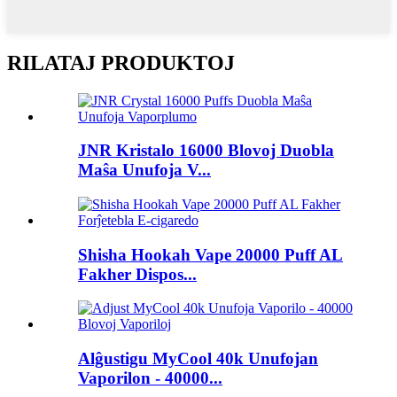
RILATAJ PRODUKTOJ
JNR Kristalo 16000 Blovoj Duobla
Maŝa Unufoja V...
Shisha Hookah Vape 20000 Puff AL
Fakher Dispos...
Alĝustigu MyCool 40k Unufojan
Vaporilon - 40000...