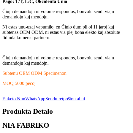
Pago: T/T, L/C, Okcidenta Unio
Ĉiujn demandojn ni volonte respondos, bonvolu sendi viajn
demandojn kaj mendojn.
Ni estas unu-uzaj vapumiloj en Ĉinio dum pli ol 11 jaroj kaj
subtenas OEM ODM, ni estas via plej bona elekto kaj absolute
fidinda komerca partnero.
Ĉiujn demandojn ni volonte respondos, bonvolu sendi viajn
demandojn kaj mendojn.
Subtenu OEM ODM Specimenon
MOQ 5000 pecoj
Enketo Nun
WhatsApp
Sendu retpoŝton al ni
Produkta Detalo
NIA FABRIKO