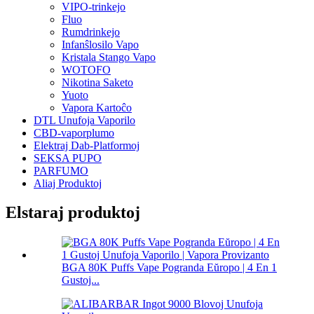
VIPO-trinkejo
Fluo
Rumdrinkejo
Infanŝlosilo Vapo
Kristala Stango Vapo
WOTOFO
Nikotina Saketo
Yuoto
Vapora Kartoĉo
DTL Unufoja Vaporilo
CBD-vaporplumo
Elektraj Dab-Platformoj
SEKSA PUPO
PARFUMO
Aliaj Produktoj
Elstaraj produktoj
BGA 80K Puffs Vape Pogranda Eŭropo | 4 En 1
Gustoj...