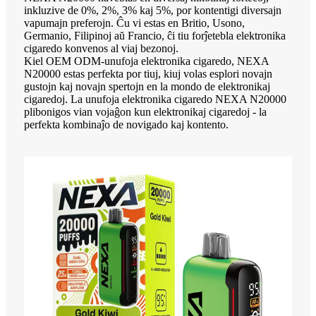
inkluzive de 0%, 2%, 3% kaj 5%, por kontentigi diversajn
vapumajn preferojn. Ĉu vi estas en Britio, Usono,
Germanio, Filipinoj aŭ Francio, ĉi tiu forĵetebla elektronika
cigaredo konvenos al viaj bezonoj.
Kiel OEM ODM-unufoja elektronika cigaredo, NEXA
N20000 estas perfekta por tiuj, kiuj volas esplori novajn
gustojn kaj novajn spertojn en la mondo de elektronikaj
cigaredoj. La unufoja elektronika cigaredo NEXA N20000
plibonigos vian vojaĝon kun elektronikaj cigaredoj - la
perfekta kombinaĵo de novigado kaj kontento.