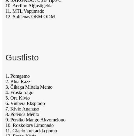
9. ŜARGADO: USB Tipo-C
10. Aerfluo Alĝustigebla
11. MTL Vapumado
12. Subtenas OEM ODM
Gustlisto
1. Pomgemo
2. Blua Razz
3. Ĉikaga Mirtela Mento
4. Frosta frago
5. Ora Kivio
6. Vinbera Eksplodo
7. Kivio Ananaso
8. Potenca Mento
9. Persiko Mango Akvomelono
10. Rozkolora Limonado
11. Glacio kun acida pomo