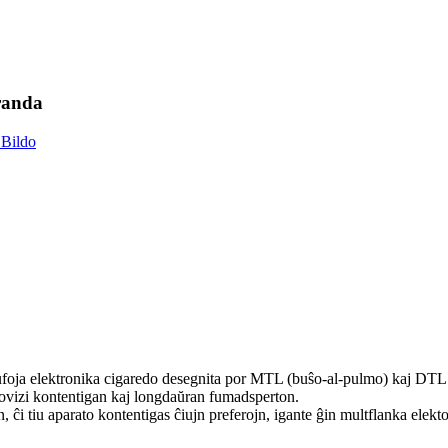
randa
nufoja elektronika cigaredo desegnita por MTL (buŝo-al-pulmo) kaj DTL
rovizi kontentigan kaj longdaŭran fumadsperton.
ĉi tiu aparato kontentigas ĉiujn preferojn, igante ĝin multflanka elekt