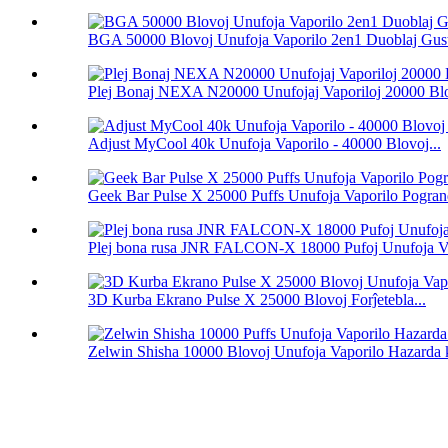
BGA 50000 Blovoj Unufoja Vaporilo 2en1 Duoblaj Gust
Plej Bonaj NEXA N20000 Unufojaj Vaporiloj 20000 Bl
Adjust MyCool 40k Unufoja Vaporilo - 40000 Blovoj...
Geek Bar Pulse X 25000 Puffs Unufoja Vaporilo Pogra
Plej bona rusa JNR FALCON-X 18000 Pufoj Unufoja V
3D Kurba Ekrano Pulse X 25000 Blovoj Forĵetebla...
Zelwin Shisha 10000 Blovoj Unufoja Vaporilo Hazarda k