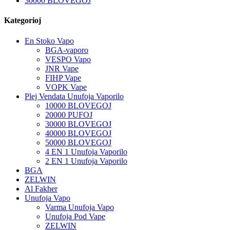
30000 BLOVEGOJ
Kategorioj
En Stoko Vapo
BGA-vaporo
VESPO Vapo
JNR Vape
FIHP Vape
VOPK Vape
Plej Vendata Unufoja Vaporilo
10000 BLOVEGOJ
20000 PUFOJ
30000 BLOVEGOJ
40000 BLOVEGOJ
50000 BLOVEGOJ
4 EN 1 Unufoja Vaporilo
2 EN 1 Unufoja Vaporilo
BGA
ZELWIN
Al Fakher
Unufoja Vapo
Varma Unufoja Vapo
Unufoja Pod Vape
ZELWIN