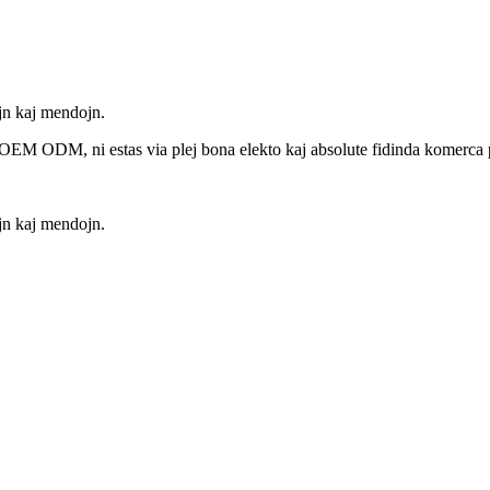
jn kaj mendojn.
s OEM ODM, ni estas via plej bona elekto kaj absolute fidinda komerca 
jn kaj mendojn.