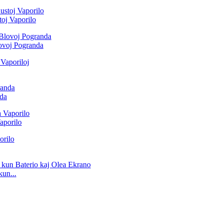
oj Vaporilo
ovoj Pogranda
nda
aporilo
un...