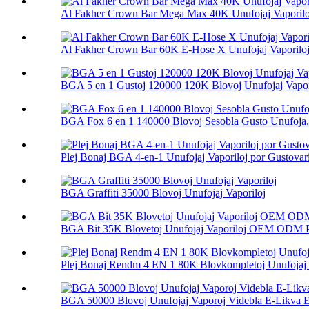
Al Fakher Crown Bar Mega Max 40K Unufojaj Vaporilo
Al Fakher Crown Bar 60K E-Hose X Unufojaj Vaporilo
BGA 5 en 1 Gustoj 120000 120K Blovoj Unufojaj Vapor
BGA Fox 6 en 1 140000 Blovoj Sesobla Gusto Unufoja.
Plej Bonaj BGA 4-en-1 Unufojaj Vaporiloj por Gustovar
BGA Graffiti 35000 Blovoj Unufojaj Vaporiloj
BGA Bit 35K Blovetoj Unufojaj Vaporiloj OEM ODM 
Plej Bonaj Rendm 4 EN 1 80K Blovkompletoj Unufojaj 
BGA 50000 Blovoj Unufojaj Vaporoj Videbla E-Likva E