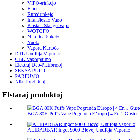
VIPO-trinkejo
Fluo
Rumdrinkejo
Infanŝlosilo Vapo
Kristala Stango Vapo
WOTOFO
Nikotina Saketo
Yuoto
Vapora Kartoĉo
DTL Unufoja Vaporilo
CBD-vaporplumo
Elektraj Dab-Platformoj
SEKSA PUPO
PARFUMO
Aliaj Produktoj
Elstaraj produktoj
BGA 80K Puffs Vape Pogranda Eŭropo | 4 En 1 Gustoj..
ALIBARBAR Ingot 9000 Blovoj Unufoja Vaporilo