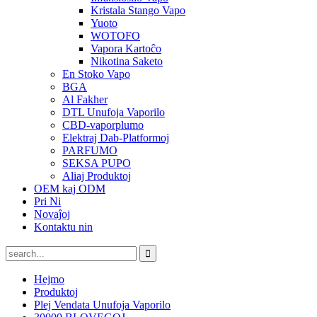
Kristala Stango Vapo
Yuoto
WOTOFO
Vapora Kartoĉo
Nikotina Saketo
En Stoko Vapo
BGA
Al Fakher
DTL Unufoja Vaporilo
CBD-vaporplumo
Elektraj Dab-Platformoj
PARFUMO
SEKSA PUPO
Aliaj Produktoj
OEM kaj ODM
Pri Ni
Novaĵoj
Kontaktu nin
Hejmo
Produktoj
Plej Vendata Unufoja Vaporilo