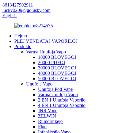
8613427902911
lucky0209@golusky.com
English
Hejmo
PLEJ VENDATAJ VAPORILOJ
Produktoj
Varma Unufoja Vapo
10000 BLOVEGOJ
20000 PUFOJ
30000 BLOVEGOJ
40000 BLOVEGOJ
50000 BLOVEGOJ
Unufoja Vapo
Unufoja Pod Vape
Varma Unufoja Vapo
2 EN 1 Unufoja Vaporilo
4 EN 1 Unufoja Vaporilo
JNR Vape
ZELWIN
Rumdrinkejo
Fluo
Infanŝlosilo Vapo