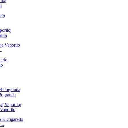
j
j
iloj
..
io
Pogranda
Vaporiloj
...