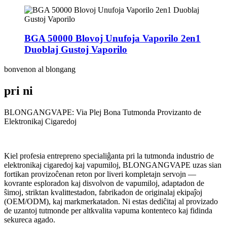
BGA 50000 Blovoj Unufoja Vaporilo 2en1
Duoblaj Gustoj Vaporilo
bonvenon al blongang
pri ni
BLONGANGVAPE: Via Plej Bona Tutmonda Provizanto de
Elektronikaj Cigaredoj
Kiel profesia entrepreno specialiĝanta pri la tutmonda industrio de
elektronikaj cigaredoj kaj vapumiloj, BLONGANGVAPE uzas sian
fortikan provizoĉenan reton por liveri kompletajn servojn —
kovrante esploradon kaj disvolvon de vapumiloj, adaptadon de
ŝimoj, striktan kvalittestadon, fabrikadon de originalaj ekipaĵoj
(OEM/ODM), kaj markmerkatadon. Ni estas dediĉitaj al provizado
de uzantoj tutmonde per altkvalita vapuma kontenteco kaj fidinda
sekureca agado.