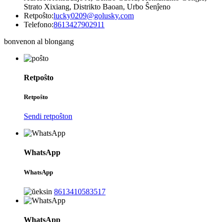
Strato Xixiang, Distrikto Baoan, Urbo Ŝenĵeno
Retpoŝto:
lucky0209@golusky.com
Telefono:
8613427902911
bonvenon al blongang
Retpoŝto
Retpoŝto
Sendi retpoŝton
WhatsApp
WhatsApp
8613410583517
WhatsApp