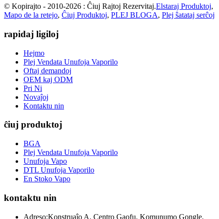
© Kopirajto - 2010-2026 : Ĉiuj Rajtoj Rezervitaj.
Elstaraj Produktoj
,
Mapo de la retejo
,
Ĉiuj Produktoj
,
PLEJ BLOGA
,
Plej ŝatataj serĉoj
rapidaj ligiloj
Hejmo
Plej Vendata Unufoja Vaporilo
Oftaj demandoj
OEM kaj ODM
Pri Ni
Novaĵoj
Kontaktu nin
ĉiuj produktoj
BGA
Plej Vendata Unufoja Vaporilo
Unufoja Vapo
DTL Unufoja Vaporilo
En Stoko Vapo
kontaktu nin
Adreso:
Konstruaĵo A, Centro Gaofu, Komunumo Gongle,