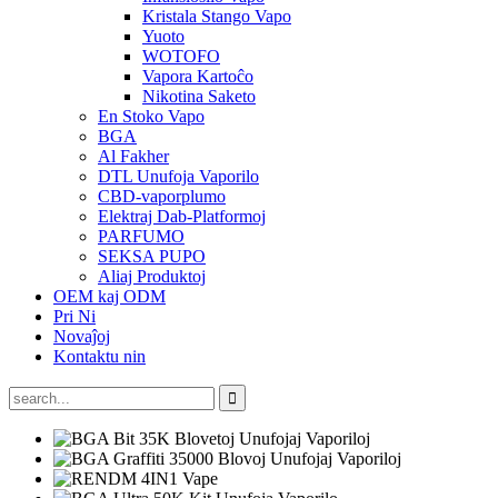
Kristala Stango Vapo
Yuoto
WOTOFO
Vapora Kartoĉo
Nikotina Saketo
En Stoko Vapo
BGA
Al Fakher
DTL Unufoja Vaporilo
CBD-vaporplumo
Elektraj Dab-Platformoj
PARFUMO
SEKSA PUPO
Aliaj Produktoj
OEM kaj ODM
Pri Ni
Novaĵoj
Kontaktu nin