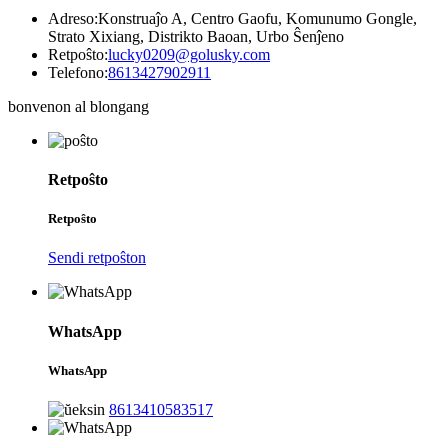
Adreso:
Konstruaĵo A, Centro Gaofu, Komunumo Gongle,
Strato Xixiang, Distrikto Baoan, Urbo Ŝenĵeno
Retpoŝto:
lucky0209@golusky.com
Telefono:
8613427902911
bonvenon al blongang
Retpoŝto
Retpoŝto
Sendi retpoŝton
WhatsApp
WhatsApp
8613410583517