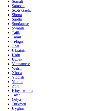
Somali
Samoan
Scots Gaelic
Shona
Sindhi
Sundanese
Swahili
Tajik
Tamil
Telugu
Thai
Ukrainian
Urdu
Uzbek
Vietnamese
Welsh
Xhosa
Yiddish
Yoruba
Zulu
Kinyarwanda
Tatar
Oriya
Turkmen
Uyghur