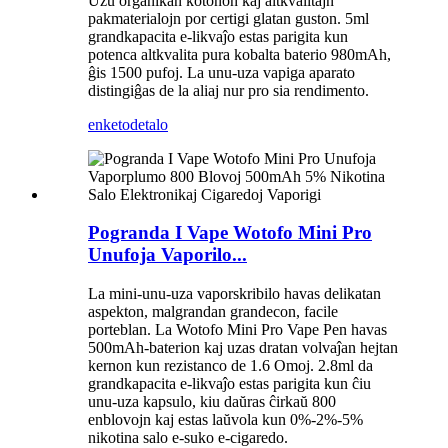
Uzu organikan kotonon kaj altkvalitajn
pakmaterialojn por certigi glatan guston. 5ml
grandkapacita e-likvaĵo estas parigita kun
potenca altkvalita pura kobalta baterio 980mAh,
ĝis 1500 pufoj. La unu-uza vapiga aparato
distingiĝas de la aliaj nur pro sia rendimento.
enketo
detalo
Pogranda I Vape Wotofo Mini Pro
Unufoja Vaporilo...
La mini-unu-uza vaporskribilo havas delikatan
aspekton, malgrandan grandecon, facile
porteblan. La Wotofo Mini Pro Vape Pen havas
500mAh-baterion kaj uzas dratan volvaĵan hejtan
kernon kun rezistanco de 1.6 Omoj. 2.8ml da
grandkapacita e-likvaĵo estas parigita kun ĉiu
unu-uza kapsulo, kiu daŭras ĉirkaŭ 800
enblovojn kaj estas laŭvola kun 0%-2%-5%
nikotina salo e-suko e-cigaredo.