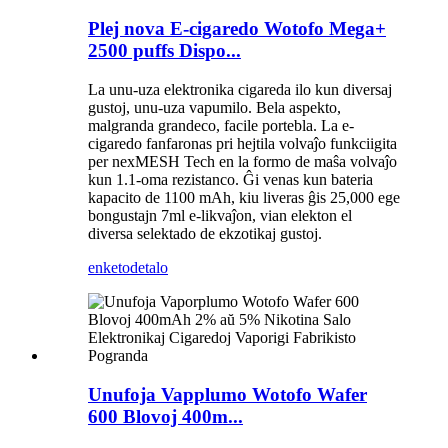
Plej nova E-cigaredo Wotofo Mega+
2500 puffs Dispo...
La unu-uza elektronika cigareda ilo kun diversaj
gustoj, unu-uza vapumilo. Bela aspekto,
malgranda grandeco, facile portebla. La e-
cigaredo fanfaronas pri hejtila volvaĵo funkciigita
per nexMESH Tech en la formo de maŝa volvaĵo
kun 1.1-oma rezistanco. Ĝi venas kun bateria
kapacito de 1100 mAh, kiu liveras ĝis 25,000 ege
bongustajn 7ml e-likvaĵon, vian elekton el
diversa selektado de ekzotikaj gustoj.
enketo
detalo
Unufoja Vapplumo Wotofo Wafer
600 Blovoj 400m...