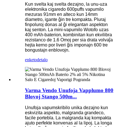
Kun svelta kaj svelta dezajno, la unu-uza
elektronika cigaredo 600puffs vapumilo
mezuras 91mm en alteco kun 14mm
diametro, igante ĝin tre kompakta. Pluraj
finpoluroj donas al ĝi elegantan aspekton
kaj senton. La mini-vapumilo Wotofo uzas
400 mAh-baterion, kombinitan kun ekvilibra
rezistanco de 1.6 Omoj per sia drata volvaĵa
hejta kerno por liveri ĝis imponajn 600 tre
bongustajn enblovojn.
enketo
detalo
Varma Vendo Unufoja Vapplumo 800
Blovoj Stango 500m...
Unufoja vapumskribilo unika dezajno kun
eskvizita aspekto, malgranda grandeco,
facile portebla. La malgranda kaj kompakta
ajuto perfekte konvenas al la lipoj. La longa