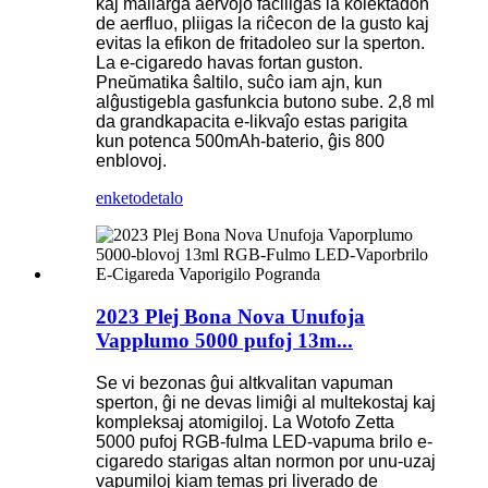
kaj mallarĝa aervojo faciligas la kolektadon
de aerfluo, pliigas la riĉecon de la gusto kaj
evitas la efikon de fritadoleo sur la sperton.
La e-cigaredo havas fortan guston.
Pneŭmatika ŝaltilo, suĉo iam ajn, kun
alĝustigebla gasfunkcia butono sube. 2,8 ml
da grandkapacita e-likvaĵo estas parigita
kun potenca 500mAh-baterio, ĝis 800
enblovoj.
enketo
detalo
2023 Plej Bona Nova Unufoja
Vapplumo 5000 pufoj 13m...
Se vi bezonas ĝui altkvalitan vapuman
sperton, ĝi ne devas limiĝi al multekostaj kaj
kompleksaj atomigiloj. La Wotofo Zetta
5000 pufoj RGB-fulma LED-vapuma brilo e-
cigaredo starigas altan normon por unu-uzaj
vapumiloj kiam temas pri liverado de