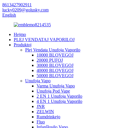
8613427902911
lucky0209@golusky.com
English
Hejmo
PLEJ VENDATAJ VAPORILOJ
Produktoj
Plej Vendata Unufoja Vaporilo
10000 BLOVEGOJ
20000 PUFOJ
30000 BLOVEGOJ
40000 BLOVEGOJ
50000 BLOVEGOJ
Unufoja Vapo
Varma Unufoja Vapo
Unufoja Pod Vape
2 EN 1 Unufoja Vaporilo
4 EN 1 Unufoja Vaporilo
JNR
ZELWIN
Rumdrinkejo
Fluo
Infanŝlosilo Vapo