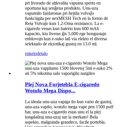
pri liverado de altkvalita vapuma sperto en
oportuna kaj senĝena produkto. Unu-uza
vapumilo fanfaronas pri hejtila volvaĵo
funkciigita per nexMESH Tech en la formo de
Reta Volvaĵo kun 1.2-Oma rezistanco. La e-
cigaredo venas kun baterio kun 600 mAh
kapacito, kiu liveras ĝis 5,000 ege bongustajn
enblovojn kun e-suko laŭ via elekto el diversa
selektado de ekzotikaj gustoj en 13.0 ml.
enketo
detalo
Plej Nova Forĵetebla E-cigaredo
Wotofo Mega Dispo...
La ideala unu-uza vapiga ilo kun vario de gustoj,
unu-uza vapilo, wotofo mega vape pen 1500 puff
bar, unu-uza e-cigaredo estas unu el la plej
longdaŭraj unu-uzaj sur la merkato! Bela
aspekto, malgranda grandeco, facile portebla.