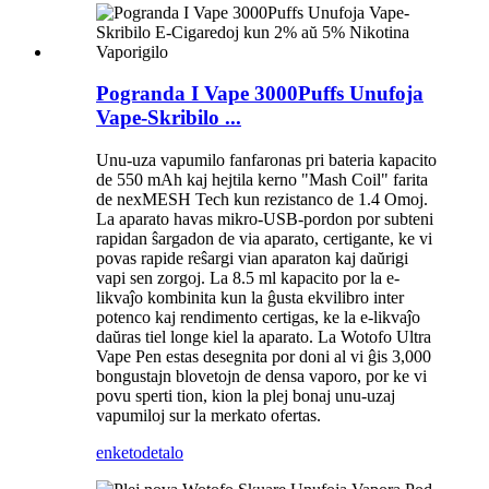
Pogranda I Vape 3000Puffs Unufoja
Vape-Skribilo ...
Unu-uza vapumilo fanfaronas pri bateria kapacito
de 550 mAh kaj hejtila kerno "Mash Coil" farita
de nexMESH Tech kun rezistanco de 1.4 Omoj.
La aparato havas mikro-USB-pordon por subteni
rapidan ŝargadon de via aparato, certigante, ke vi
povas rapide reŝargi vian aparaton kaj daŭrigi
vapi sen zorgoj. La 8.5 ml kapacito por la e-
likvaĵo kombinita kun la ĝusta ekvilibro inter
potenco kaj rendimento certigas, ke la e-likvaĵo
daŭras tiel longe kiel la aparato. La Wotofo Ultra
Vape Pen estas desegnita por doni al vi ĝis 3,000
bongustajn blovetojn de densa vaporo, por ke vi
povu sperti tion, kion la plej bonaj unu-uzaj
vapumiloj sur la merkato ofertas.
enketo
detalo