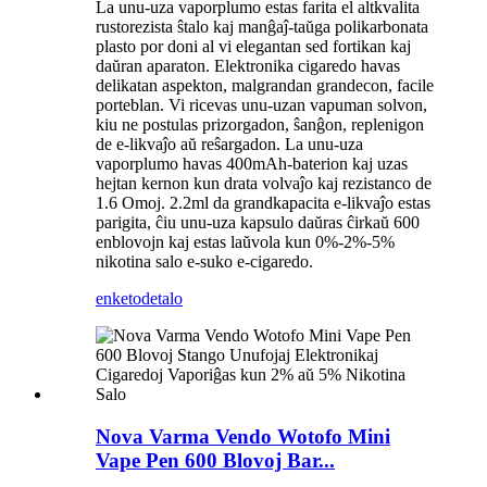
La unu-uza vaporplumo estas farita el altkvalita
rustorezista ŝtalo kaj manĝaĵ-taŭga polikarbonata
plasto por doni al vi elegantan sed fortikan kaj
daŭran aparaton. Elektronika cigaredo havas
delikatan aspekton, malgrandan grandecon, facile
porteblan. Vi ricevas unu-uzan vapuman solvon,
kiu ne postulas prizorgadon, ŝanĝon, replenigon
de e-likvaĵo aŭ reŝargadon. La unu-uza
vaporplumo havas 400mAh-baterion kaj uzas
hejtan kernon kun drata volvaĵo kaj rezistanco de
1.6 Omoj. 2.2ml da grandkapacita e-likvaĵo estas
parigita, ĉiu unu-uza kapsulo daŭras ĉirkaŭ 600
enblovojn kaj estas laŭvola kun 0%-2%-5%
nikotina salo e-suko e-cigaredo.
enketo
detalo
Nova Varma Vendo Wotofo Mini
Vape Pen 600 Blovoj Bar...