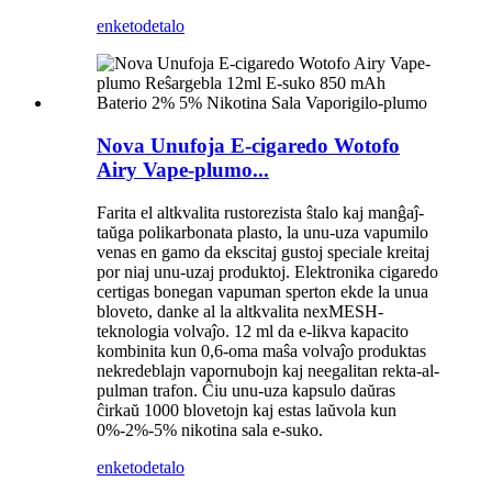
enketo
detalo
Nova Unufoja E-cigaredo Wotofo
Airy Vape-plumo...
Farita el altkvalita rustorezista ŝtalo kaj manĝaĵ-
taŭga polikarbonata plasto, la unu-uza vapumilo
venas en gamo da ekscitaj gustoj speciale kreitaj
por niaj unu-uzaj produktoj. Elektronika cigaredo
certigas bonegan vapuman sperton ekde la unua
bloveto, danke al la altkvalita nexMESH-
teknologia volvaĵo. 12 ml da e-likva kapacito
kombinita kun 0,6-oma maŝa volvaĵo produktas
nekredeblajn vapornubojn kaj neegalitan rekta-al-
pulman trafon. Ĉiu unu-uza kapsulo daŭras
ĉirkaŭ 1000 blovetojn kaj estas laŭvola kun
0%-2%-5% nikotina sala e-suko.
enketo
detalo