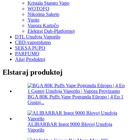
Kristala Stango Vapo
WOTOFO
Nikotina Saketo
Yuoto
Vapora Kartoĉo
Elektraj Dab-Platformoj
DTL Unufoja Vaporilo
CBD-vaporplumo
SEKSA PUPO
PARFUMO
Aliaj Produktoj
Elstaraj produktoj
BGA 80K Puffs Vape Pogranda Eŭropo | 4 En 1
Gustoj...
ALIBARBAR Ingot 9000 Blovoj Unufoja
Vaporilo