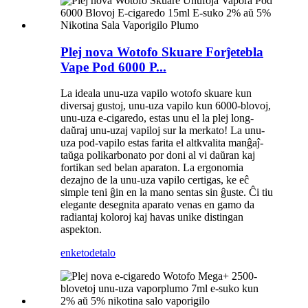
Plej nova Wotofo Skuare Forĵetebla
Vape Pod 6000 P...
La ideala unu-uza vapilo wotofo skuare kun
diversaj gustoj, unu-uza vapilo kun 6000-blovoj,
unu-uza e-cigaredo, estas unu el la plej long-
daŭraj unu-uzaj vapiloj sur la merkato! La unu-
uza pod-vapilo estas farita el altkvalita manĝaĵ-
taŭga polikarbonato por doni al vi daŭran kaj
fortikan sed belan aparaton. La ergonomia
dezajno de la unu-uza vapilo certigas, ke eĉ
simple teni ĝin en la mano sentas sin ĝuste. Ĉi tiu
elegante desegnita aparato venas en gamo da
radiantaj koloroj kaj havas unike distingan
aspekton.
enketo
detalo