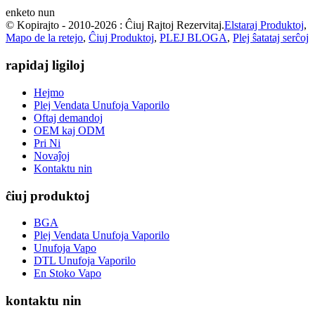
enketo nun
© Kopirajto - 2010-2026 : Ĉiuj Rajtoj Rezervitaj.
Elstaraj Produktoj
,
Mapo de la retejo
,
Ĉiuj Produktoj
,
PLEJ BLOGA
,
Plej ŝatataj serĉoj
rapidaj ligiloj
Hejmo
Plej Vendata Unufoja Vaporilo
Oftaj demandoj
OEM kaj ODM
Pri Ni
Novaĵoj
Kontaktu nin
ĉiuj produktoj
BGA
Plej Vendata Unufoja Vaporilo
Unufoja Vapo
DTL Unufoja Vaporilo
En Stoko Vapo
kontaktu nin