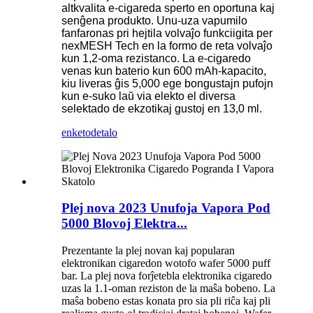
altkvalita e-cigareda sperto en oportuna kaj
senĝena produkto. Unu-uza vapumilo
fanfaronas pri hejtila volvaĵo funkciigita per
nexMESH Tech en la formo de reta volvaĵo
kun 1,2-oma rezistanco. La e-cigaredo
venas kun baterio kun 600 mAh-kapacito,
kiu liveras ĝis 5,000 ege bongustajn pufojn
kun e-suko laŭ via elekto el diversa
selektado de ekzotikaj gustoj en 13,0 ml.
enketo
detalo
Plej nova 2023 Unufoja Vapora Pod
5000 Blovoj Elektra...
Prezentante la plej novan kaj popularan
elektronikan cigaredon wotofo wafer 5000 puff
bar. La plej nova forĵetebla elektronika cigaredo
uzas la 1.1-oman reziston de la maŝa bobeno. La
maŝa bobeno estas konata pro sia pli riĉa kaj pli