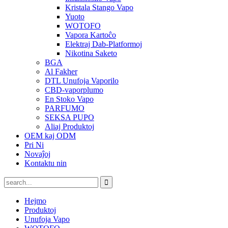
Kristala Stango Vapo
Yuoto
WOTOFO
Vapora Kartoĉo
Elektraj Dab-Platformoj
Nikotina Saketo
BGA
Al Fakher
DTL Unufoja Vaporilo
CBD-vaporplumo
En Stoko Vapo
PARFUMO
SEKSA PUPO
Aliaj Produktoj
OEM kaj ODM
Pri Ni
Novaĵoj
Kontaktu nin
Hejmo
Produktoj
Unufoja Vapo