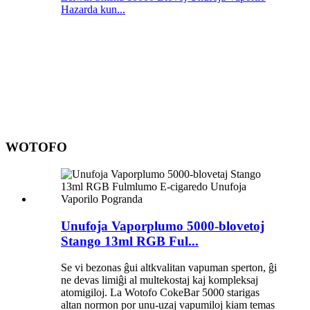
Hazarda kun...
WOTOFO
Unufoja Vaporplumo 5000-blovetoj
Stango 13ml RGB Ful...
Se vi bezonas ĝui altkvalitan vapuman sperton, ĝi
ne devas limiĝi al multekostaj kaj kompleksaj
atomigiloj. La Wotofo CokeBar 5000 starigas
altan normon por unu-uzaj vapumiloj kiam temas