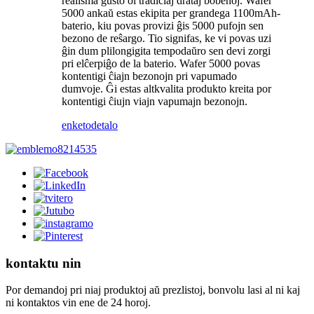
realisma gusto ol tradiciaj drataj bobenoj. Wafer
5000 ankaŭ estas ekipita per grandega 1100mAh-
baterio, kiu povas provizi ĝis 5000 pufojn sen
bezono de reŝargo. Tio signifas, ke vi povas uzi
ĝin dum plilongigita tempodaŭro sen devi zorgi
pri elĉerpiĝo de la baterio. Wafer 5000 povas
kontentigi ĉiajn bezonojn pri vapumado
dumvoje. Ĝi estas altkvalita produkto kreita por
kontentigi ĉiujn viajn vapumajn bezonojn.
enketo
detalo
kontaktu nin
Por demandoj pri niaj produktoj aŭ prezlistoj, bonvolu lasi al ni kaj
ni kontaktos vin ene de 24 horoj.