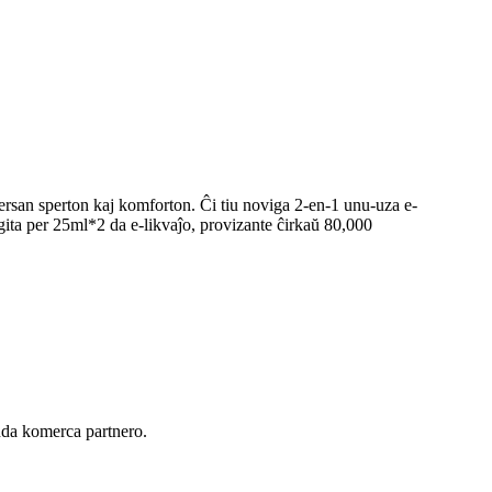
ersan sperton kaj komforton. Ĉi tiu noviga 2-en-1 unu-uza e-
igita per 25ml*2 da e-likvaĵo, provizante ĉirkaŭ 80,000
nda komerca partnero.