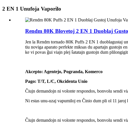
2 EN 1 Unufoja Vaporilo
Rendm 80K Blovetoj 2 EN 1 Duoblaj Gustoj
Jen la Rendm tornado 80K Puffs 2 EN 1 duoblagustaj unu-u
tiu noviga aparato perfekte miksas du apartajn gustojn 
ke vi povas ĝui viajn plej ŝatatajn gustojn dum plilongigit
Akcepto: Agentejo, Pogranda, Komerco
Pago: T/T, L/C, Okcidenta Unio
Ĉiujn demandojn ni volonte respondos, bonvolu sendi v
Ni estas unu-uzaj vapumiloj en Ĉinio dum pli ol 11 jaroj
Ĉiujn demandojn ni volonte respondos, bonvolu sendi v