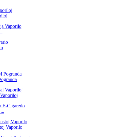
iloj
..
io
Pogranda
Vaporiloj
...
oj Vaporilo