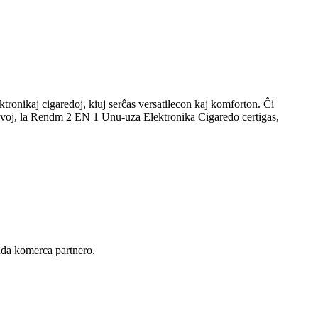
ronikaj cigaredoj, kiuj serĉas versatilecon kaj komforton. Ĉi
lovoj, la Rendm 2 EN 1 Unu-uza Elektronika Cigaredo certigas,
nda komerca partnero.