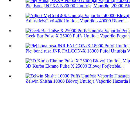
Plej Bonaj NEXA N20000 Unufojaj Vaporiloj 20000 Bl
Adjust MyCool 40k Unufoja Vaporilo - 40000 Blovoj...
Geek Bar Pulse X 25000 Puffs Unufoja Vaporilo Pogra
Plej bona rusa JNR FALCON-X 18000 Pufoj Unufoja V
3D Kurba Ekrano Pulse X 25000 Blovoj Forĵetebla...
Zelwin Shisha 10000 Blovoj Unufoja Vaporilo Hazarda k