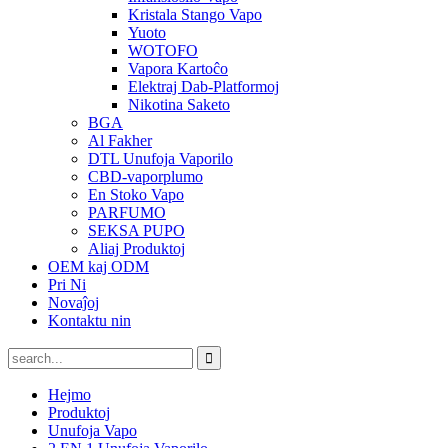
Kristala Stango Vapo
Yuoto
WOTOFO
Vapora Kartoĉo
Elektraj Dab-Platformoj
Nikotina Saketo
BGA
Al Fakher
DTL Unufoja Vaporilo
CBD-vaporplumo
En Stoko Vapo
PARFUMO
SEKSA PUPO
Aliaj Produktoj
OEM kaj ODM
Pri Ni
Novaĵoj
Kontaktu nin
Hejmo
Produktoj
Unufoja Vapo