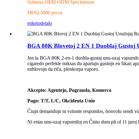
Subtenu OEM ODM Specimenon
MOQ 5000 pecoj
enketo
detalo
BGA 80K Blovetoj 2 EN 1 Duoblaj Gustoj Un
Jen la BGA 80K 2-en-1 duobla-gustaj unu-uzaj vapumiloj -
cigaredo perfekte miksas du apartajn gustojn en ŝikan apar
enblovojn da riĉa, plenkorpa vaporo.
Akcepto: Agentejo, Pogranda, Komerco
Pago: T/T, L/C, Okcidenta Unio
Ĉiujn demandojn ni volonte respondos, bonvolu sendi v
Ni estas unu-uzaj vapumiloj en Ĉinio dum pli ol 11 jaroj