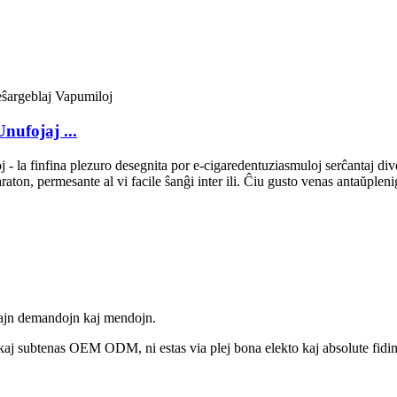
ufojaj ...
 la finfina plezuro desegnita por e-cigaredentuziasmuloj serĉantaj div
aton, permesante al vi facile ŝanĝi inter ili. Ĉiu gusto venas antaŭplen
iajn demandojn kaj mendojn.
 kaj subtenas OEM ODM, ni estas via plej bona elekto kaj absolute fidi