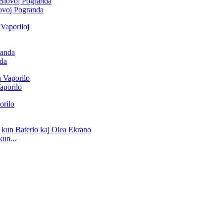
ovoj Pogranda
nda
aporilo
un...