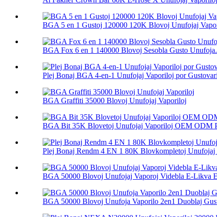
BGA 5 en 1 Gustoj 120000 120K Blovoj Unufojaj Vapor
BGA Fox 6 en 1 140000 Blovoj Sesobla Gusto Unufoja.
Plej Bonaj BGA 4-en-1 Unufojaj Vaporiloj por Gustovar
BGA Graffiti 35000 Blovoj Unufojaj Vaporiloj
BGA Bit 35K Blovetoj Unufojaj Vaporiloj OEM ODM 
Plej Bonaj Rendm 4 EN 1 80K Blovkompletoj Unufojaj 
BGA 50000 Blovoj Unufojaj Vaporoj Videbla E-Likva E
BGA 50000 Blovoj Unufoja Vaporilo 2en1 Duoblaj Gust