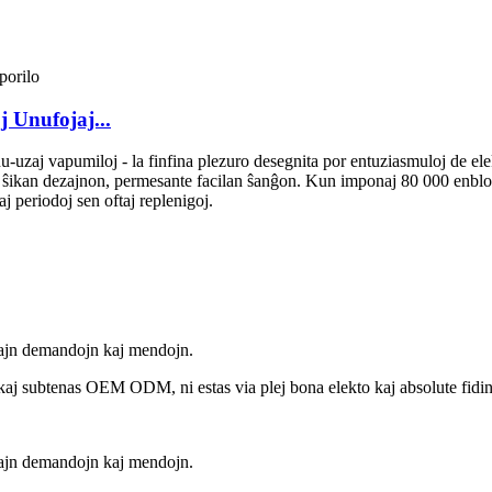
 Unufojaj...
zaj vapumiloj - la finfina plezuro desegnita por entuziasmuloj de elekt
en ŝikan dezajnon, permesante facilan ŝanĝon. Kun imponaj 80 000 enb
aj periodoj sen oftaj replenigoj.
iajn demandojn kaj mendojn.
 kaj subtenas OEM ODM, ni estas via plej bona elekto kaj absolute fidi
iajn demandojn kaj mendojn.