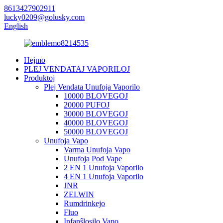
8613427902911
lucky0209@golusky.com
English
Hejmo
PLEJ VENDATAJ VAPORILOJ
Produktoj
Plej Vendata Unufoja Vaporilo
10000 BLOVEGOJ
20000 PUFOJ
30000 BLOVEGOJ
40000 BLOVEGOJ
50000 BLOVEGOJ
Unufoja Vapo
Varma Unufoja Vapo
Unufoja Pod Vape
2 EN 1 Unufoja Vaporilo
4 EN 1 Unufoja Vaporilo
JNR
ZELWIN
Rumdrinkejo
Fluo
Infanŝlosilo Vapo