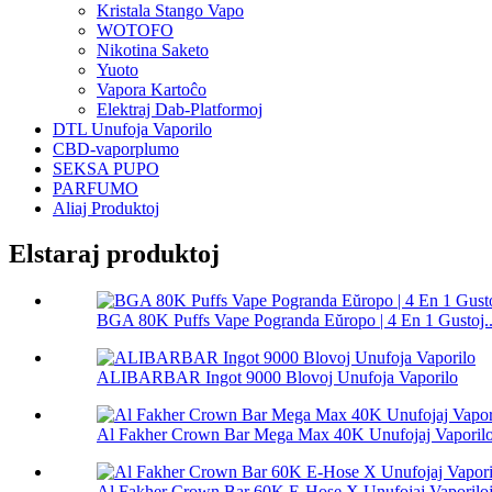
Kristala Stango Vapo
WOTOFO
Nikotina Saketo
Yuoto
Vapora Kartoĉo
Elektraj Dab-Platformoj
DTL Unufoja Vaporilo
CBD-vaporplumo
SEKSA PUPO
PARFUMO
Aliaj Produktoj
Elstaraj produktoj
BGA 80K Puffs Vape Pogranda Eŭropo | 4 En 1 Gustoj..
ALIBARBAR Ingot 9000 Blovoj Unufoja Vaporilo
Al Fakher Crown Bar Mega Max 40K Unufojaj Vaporilo
Al Fakher Crown Bar 60K E-Hose X Unufojaj Vaporilo