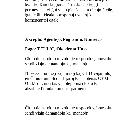
kvalito. Kun sia granda 1 ml-kapacito, ĝi
permesas al vi ĝui viajn plej ŝatatajn oleojn facile,
igante ĝin ideala por spertaj uzantoj kaj
komencantoj egale.
Akcepto: Agentejo, Pogranda, Komerco
Pago: T/T, L/C, Okcidenta Unio
Ĉiujn demandojn ni volonte respondos, bonvolu
sendi viajn demandojn kaj mendojn.
Ni estas unu-uzaj vapumiloj kaj CBD-vapumiloj
en Ĉinio dum pli ol 11 jaroj kaj subtenas OEM-
ODM-on, ni estas via plej bona elekto kaj
absolute fidinda komerca partnero.
Ĉiujn demandojn ni volonte respondos, bonvolu
sendi viajn demandojn kaj mendojn.