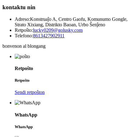
kontaktu nin
Adreso:
Konstruaĵo A, Centro Gaofu, Komunumo Gongle,
Strato Xixiang, Distrikto Baoan, Urbo Ŝenĵeno
Retpoŝto:
lucky0209@golusky.com
Telefono:
8613427902911
bonvenon al blongang
Retpoŝto
Retpoŝto
Sendi retpoŝton
WhatsApp
WhatsApp