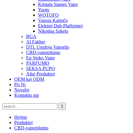
Kristala Stango Vapo
Yuoto
WOTOFO
Vapora Kartoĉo
Elektraj Dab-Platformoj
Nikotina Saketo
BGA
Al Fakher
DTL Unufoja Vaporilo
CBD-vaporplumo
En Stoko Vapo
PARFUMO
SEKSA PUPO
Aliaj Produktoj
OEM kaj ODM
Pri Ni
Novaĵoj
Kontaktu nin
Hejmo
Produktoj
CBD-vaporplumo