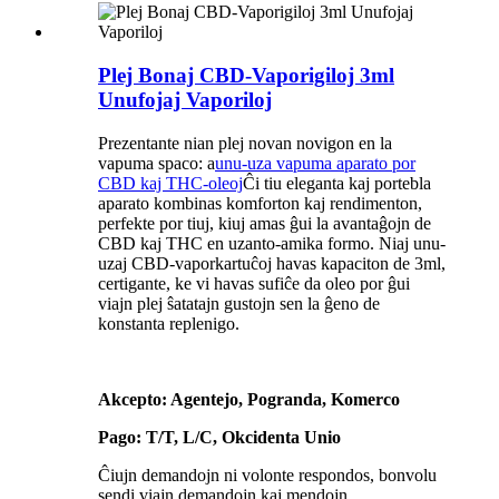
Plej Bonaj CBD-Vaporigiloj 3ml
Unufojaj Vaporiloj
Prezentante nian plej novan novigon en la
vapuma spaco: a
unu-uza vapuma aparato por
CBD kaj THC-oleoj
Ĉi tiu eleganta kaj portebla
aparato kombinas komforton kaj rendimenton,
perfekte por tiuj, kiuj amas ĝui la avantaĝojn de
CBD kaj THC en uzanto-amika formo. Niaj unu-
uzaj CBD-vaporkartuĉoj havas kapaciton de 3ml,
certigante, ke vi havas sufiĉe da oleo por ĝui
viajn plej ŝatatajn gustojn sen la ĝeno de
konstanta replenigo.
Akcepto: Agentejo, Pogranda, Komerco
Pago: T/T, L/C, Okcidenta Unio
Ĉiujn demandojn ni volonte respondos, bonvolu
sendi viajn demandojn kaj mendojn.