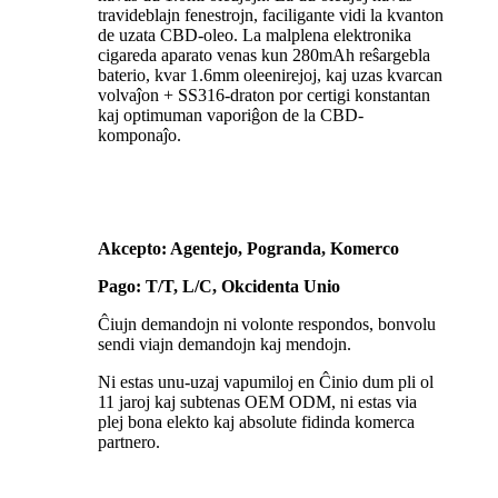
travideblajn fenestrojn, faciligante vidi la kvanton
de uzata CBD-oleo. La malplena elektronika
cigareda aparato venas kun 280mAh reŝargebla
baterio, kvar 1.6mm oleenirejoj, kaj uzas kvarcan
volvaĵon + SS316-draton por certigi konstantan
kaj optimuman vaporiĝon de la CBD-
komponaĵo.
Akcepto: Agentejo, Pogranda, Komerco
Pago: T/T, L/C, Okcidenta Unio
Ĉiujn demandojn ni volonte respondos, bonvolu
sendi viajn demandojn kaj mendojn.
Ni estas unu-uzaj vapumiloj en Ĉinio dum pli ol
11 jaroj kaj subtenas OEM ODM, ni estas via
plej bona elekto kaj absolute fidinda komerca
partnero.