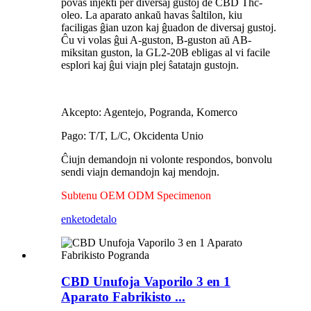
povas injekti per diversaj gustoj de CBD Thc-
oleo. La aparato ankaŭ havas ŝaltilon, kiu
faciligas ĝian uzon kaj ĝuadon de diversaj gustoj.
Ĉu vi volas ĝui A-guston, B-guston aŭ AB-
miksitan guston, la GL2-20B ebligas al vi facile
esplori kaj ĝui viajn plej ŝatatajn gustojn.
Akcepto: Agentejo, Pogranda, Komerco
Pago: T/T, L/C, Okcidenta Unio
Ĉiujn demandojn ni volonte respondos, bonvolu
sendi viajn demandojn kaj mendojn.
Subtenu OEM ODM Specimenon
enketo
detalo
CBD Unufoja Vaporilo 3 en 1
Aparato Fabrikisto ...