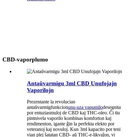
CBD-vaporplumo
Antaŭvarmigu 3ml CBD Unufojajn
Vaporilojn
Prezentante la revolucian
antaŭvarmigfunkcion
unu-uza vapumilo
desegnita
por entuziasmuloj de CBD kaj THC-oleo. Ĉi tiu
pintnivela vaporilo kombinas komforton kaj
rendimenton, igante ĝin la perfekta elekto por
veteranoj kaj novuloj. Kun 3ml kapacito por teni
vian plej ŝatatan CBD- aŭ THC-e-likvaĵon, vi