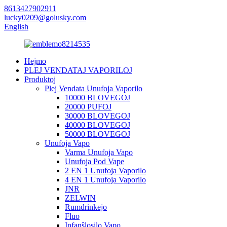
8613427902911
lucky0209@golusky.com
English
Hejmo
PLEJ VENDATAJ VAPORILOJ
Produktoj
Plej Vendata Unufoja Vaporilo
10000 BLOVEGOJ
20000 PUFOJ
30000 BLOVEGOJ
40000 BLOVEGOJ
50000 BLOVEGOJ
Unufoja Vapo
Varma Unufoja Vapo
Unufoja Pod Vape
2 EN 1 Unufoja Vaporilo
4 EN 1 Unufoja Vaporilo
JNR
ZELWIN
Rumdrinkejo
Fluo
Infanŝlosilo Vapo