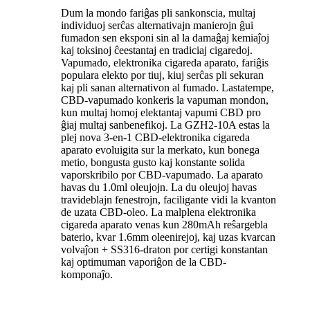
Dum la mondo fariĝas pli sankonscia, multaj
individuoj serĉas alternativajn manierojn ĝui
fumadon sen eksponi sin al la damaĝaj kemiaĵoj
kaj toksinoj ĉeestantaj en tradiciaj cigaredoj.
Vapumado, elektronika cigareda aparato, fariĝis
populara elekto por tiuj, kiuj serĉas pli sekuran
kaj pli sanan alternativon al fumado. Lastatempe,
CBD-vapumado konkeris la vapuman mondon,
kun multaj homoj elektantaj vapumi CBD pro
ĝiaj multaj sanbenefikoj. La GZH2-10A estas la
plej nova 3-en-1 CBD-elektronika cigareda
aparato evoluigita sur la merkato, kun bonega
metio, bongusta gusto kaj konstante solida
vaporskribilo por CBD-vapumado. La aparato
havas du 1.0ml oleujojn. La du oleujoj havas
travideblajn fenestrojn, faciligante vidi la kvanton
de uzata CBD-oleo. La malplena elektronika
cigareda aparato venas kun 280mAh reŝargebla
baterio, kvar 1.6mm oleenirejoj, kaj uzas kvarcan
volvaĵon + SS316-draton por certigi konstantan
kaj optimuman vaporiĝon de la CBD-
komponaĵo.