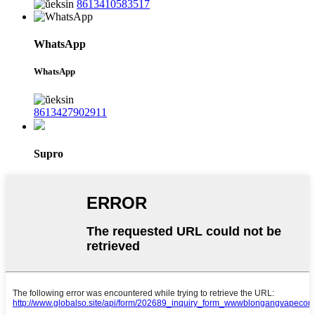
8613410583517
WhatsApp
WhatsApp
8613427902911
Supro