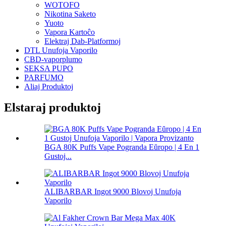
WOTOFO
Nikotina Saketo
Yuoto
Vapora Kartoĉo
Elektraj Dab-Platformoj
DTL Unufoja Vaporilo
CBD-vaporplumo
SEKSA PUPO
PARFUMO
Aliaj Produktoj
Elstaraj produktoj
BGA 80K Puffs Vape Pogranda Eŭropo | 4 En 1
Gustoj...
ALIBARBAR Ingot 9000 Blovoj Unufoja
Vaporilo