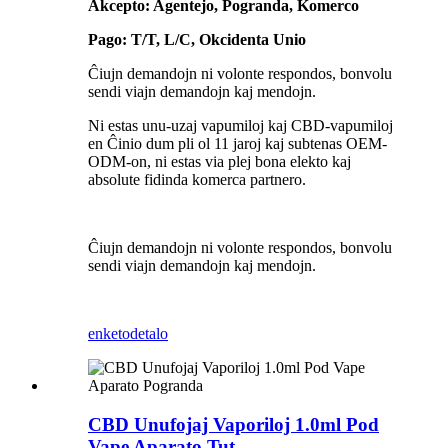
Akcepto: Agentejo, Pogranda, Komerco
Pago: T/T, L/C, Okcidenta Unio
Ĉiujn demandojn ni volonte respondos, bonvolu
sendi viajn demandojn kaj mendojn.
Ni estas unu-uzaj vapumiloj kaj CBD-vapumiloj
en Ĉinio dum pli ol 11 jaroj kaj subtenas OEM-
ODM-on, ni estas via plej bona elekto kaj
absolute fidinda komerca partnero.
Ĉiujn demandojn ni volonte respondos, bonvolu
sendi viajn demandojn kaj mendojn.
enketo
detalo
CBD Unufojaj Vaporiloj 1.0ml Pod
Vape Aparato Tut...