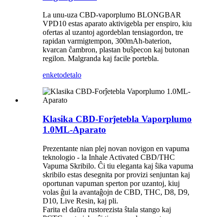
La unu-uza CBD-vaporplumo BLONGBAR
VPD10 estas aparato aktivigebla per enspiro, kiu
ofertas al uzantoj agordeblan tensiagordon, tre
rapidan varmigtempon, 300mAh-baterion,
kvarcan ĉambron, plastan buŝpecon kaj butonan
regilon. Malgranda kaj facile portebla.
enketo
detalo
Klasika CBD-Forĵetebla Vaporplumo
1.0ML-Aparato
Prezentante nian plej novan novigon en vapuma
teknologio - la Inhale Activated CBD/THC
Vapuma Skribilo. Ĉi tiu eleganta kaj ŝika vapuma
skribilo estas desegnita por provizi senjuntan kaj
oportunan vapuman sperton por uzantoj, kiuj
volas ĝui la avantaĝojn de CBD, THC, D8, D9,
D10, Live Resin, kaj pli.
Farita el daŭra rustorezista ŝtala stango kaj