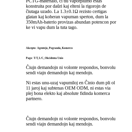
PCTG-materialo, ĉi tiu vaporplumo estas
konstruita por daŭri kaj elteni la rigorojn de
ĉiutaga uzado. La 1.3±0.1Ω rezisto certigas
glatan kaj koheran vapuman sperton, dum la
350mAh-baterio provizas abundan potencon por
ke vi vapu dum la tuta tago.
Akcepto: Agentejo, Pogranda, Komerco
Pago: T/T, L/C, Okcidenta Unio
Ĉiujn demandojn ni volonte respondos, bonvolu
sendi viajn demandojn kaj mendojn.
Ni estas unu-uzaj vapumiloj en Ĉinio dum pli ol
11 jaroj kaj subtenas OEM ODM, ni estas via
plej bona elekto kaj absolute fidinda komerca
partnero.
Ĉiujn demandojn ni volonte respondos, bonvolu
sendi viajn demandojn kaj mendojn.