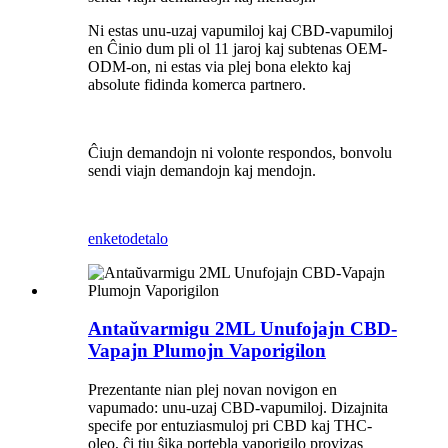
Ni estas unu-uzaj vapumiloj kaj CBD-vapumiloj
en Ĉinio dum pli ol 11 jaroj kaj subtenas OEM-
ODM-on, ni estas via plej bona elekto kaj
absolute fidinda komerca partnero.
Ĉiujn demandojn ni volonte respondos, bonvolu
sendi viajn demandojn kaj mendojn.
enketo
detalo
Antaŭvarmigu 2ML Unufojajn CBD-
Vapajn Plumojn Vaporigilon
Prezentante nian plej novan novigon en
vapumado: unu-uzaj CBD-vapumiloj. Dizajnita
specife por entuziasmuloj pri CBD kaj THC-
oleo, ĉi tiu ŝika portebla vaporigilo provizas