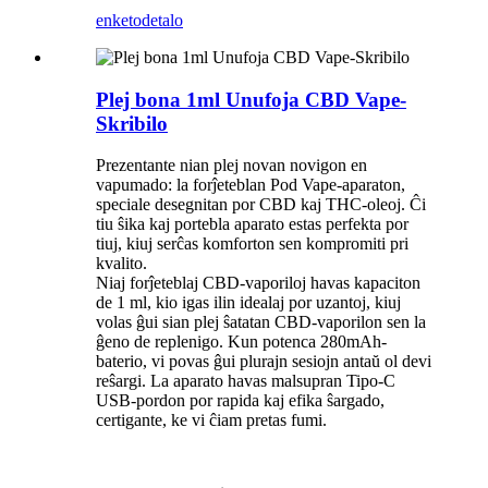
enketo
detalo
Plej bona 1ml Unufoja CBD Vape-
Skribilo
Prezentante nian plej novan novigon en
vapumado: la forĵeteblan Pod Vape-aparaton,
speciale desegnitan por CBD kaj THC-oleoj. Ĉi
tiu ŝika kaj portebla aparato estas perfekta por
tiuj, kiuj serĉas komforton sen kompromiti pri
kvalito.
Niaj forĵeteblaj CBD-vaporiloj havas kapaciton
de 1 ml, kio igas ilin idealaj por uzantoj, kiuj
volas ĝui sian plej ŝatatan CBD-vaporilon sen la
ĝeno de replenigo. Kun potenca 280mAh-
baterio, vi povas ĝui plurajn sesiojn antaŭ ol devi
reŝargi. La aparato havas malsupran Tipo-C
USB-pordon por rapida kaj efika ŝargado,
certigante, ke vi ĉiam pretas fumi.