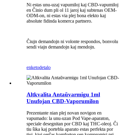
Ni estas unu-uzaj vapumiloj kaj CBD-vapumiloj
en Ĉinio dum pli ol 11 jaroj kaj subtenas OEM-
ODM-on, ni estas via plej bona elekto kaj
absolute fidinda komerca partnero.
Ĉiujn demandojn ni volonte respondos, bonvolu
sendi viajn demandojn kaj mendojn.
enketo
detalo
Altkvalita Antaŭvarmigu 1ml
Unufojan CBD-Vaporumilon
Prezentante nian plej novan novigon en
vapumado: la unu-uzan Pod Vape-aparaton,
speciale desegnitan por CBD kaj THC-oleoj. Ĉi
tiu ŝika kaj portebla aparato estas perfekta por
tiuj, kiuj serĉas komforton sen kompromisi pri