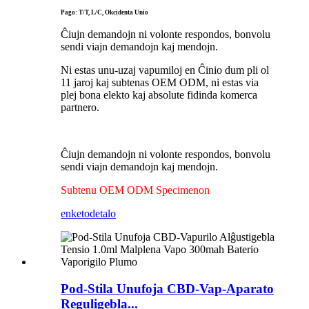
Pago: T/T, L/C, Okcidenta Unio
Ĉiujn demandojn ni volonte respondos, bonvolu
sendi viajn demandojn kaj mendojn.
Ni estas unu-uzaj vapumiloj en Ĉinio dum pli ol
11 jaroj kaj subtenas OEM ODM, ni estas via
plej bona elekto kaj absolute fidinda komerca
partnero.
Ĉiujn demandojn ni volonte respondos, bonvolu
sendi viajn demandojn kaj mendojn.
Subtenu OEM ODM Specimenon
enketo
detalo
Pod-Stila Unufoja CBD-Vap-Aparato
Reguligebla...