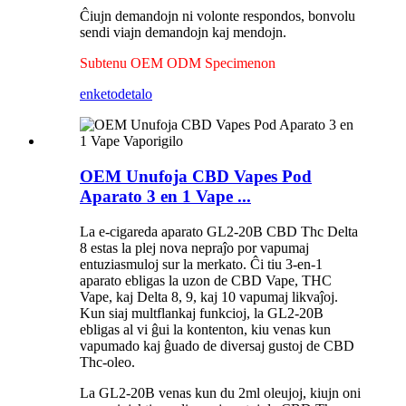
Ĉiujn demandojn ni volonte respondos, bonvolu
sendi viajn demandojn kaj mendojn.
Subtenu OEM ODM Specimenon
enketo
detalo
OEM Unufoja CBD Vapes Pod
Aparato 3 en 1 Vape ...
La e-cigareda aparato GL2-20B CBD Thc Delta
8 estas la plej nova nepraĵo por vapumaj
entuziasmuloj sur la merkato. Ĉi tiu 3-en-1
aparato ebligas la uzon de CBD Vape, THC
Vape, kaj Delta 8, 9, kaj 10 vapumaj likvaĵoj.
Kun siaj multflankaj funkcioj, la GL2-20B
ebligas al vi ĝui la kontenton, kiu venas kun
vapumado kaj ĝuado de diversaj gustoj de CBD
Thc-oleo.
La GL2-20B venas kun du 2ml oleujoj, kiujn oni