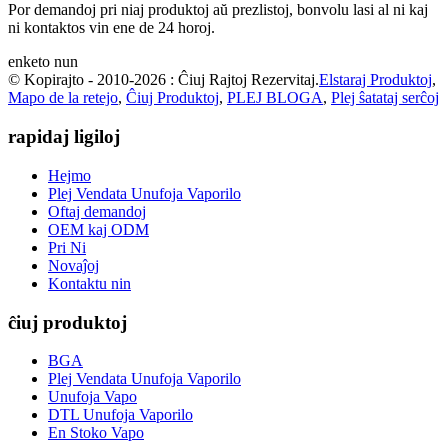
Por demandoj pri niaj produktoj aŭ prezlistoj, bonvolu lasi al ni kaj
ni kontaktos vin ene de 24 horoj.
enketo nun
© Kopirajto - 2010-2026 : Ĉiuj Rajtoj Rezervitaj.
Elstaraj Produktoj
,
Mapo de la retejo
,
Ĉiuj Produktoj
,
PLEJ BLOGA
,
Plej ŝatataj serĉoj
rapidaj ligiloj
Hejmo
Plej Vendata Unufoja Vaporilo
Oftaj demandoj
OEM kaj ODM
Pri Ni
Novaĵoj
Kontaktu nin
ĉiuj produktoj
BGA
Plej Vendata Unufoja Vaporilo
Unufoja Vapo
DTL Unufoja Vaporilo
En Stoko Vapo