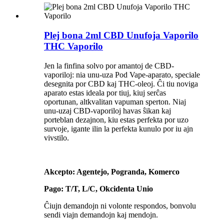
Plej bona 2ml CBD Unufoja Vaporilo
THC Vaporilo
Jen la finfina solvo por amantoj de CBD-
vaporiloj: nia unu-uza Pod Vape-aparato, speciale
desegnita por CBD kaj THC-oleoj. Ĉi tiu noviga
aparato estas ideala por tiuj, kiuj serĉas
oportunan, altkvalitan vapuman sperton. Niaj
unu-uzaj CBD-vaporiloj havas ŝikan kaj
porteblan dezajnon, kiu estas perfekta por uzo
survoje, igante ilin la perfekta kunulo por iu ajn
vivstilo.
Akcepto: Agentejo, Pogranda, Komerco
Pago: T/T, L/C, Okcidenta Unio
Ĉiujn demandojn ni volonte respondos, bonvolu
sendi viajn demandojn kaj mendojn.