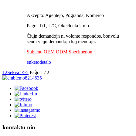
Akcepto: Agentejo, Pogranda, Komerco
Pago: T/T, L/C, Okcidenta Unio
Ĉiujn demandojn ni volonte respondos, bonvolu
sendi viajn demandojn kaj mendojn.
Subtenu OEM ODM Specimenon
enketo
detalo
1
2
Sekva >
>>
Paĝo 1 / 2
kontaktu nin