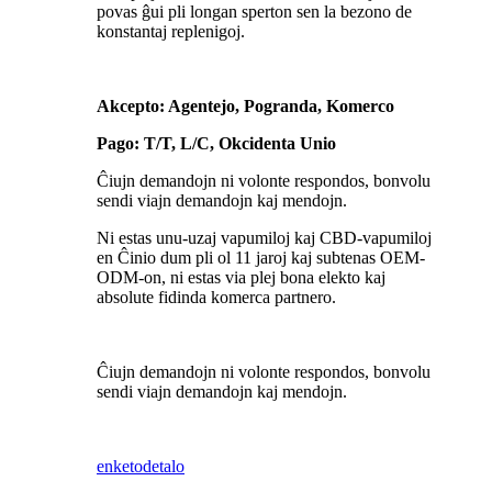
povas ĝui pli longan sperton sen la bezono de
konstantaj replenigoj.
Akcepto: Agentejo, Pogranda, Komerco
Pago: T/T, L/C, Okcidenta Unio
Ĉiujn demandojn ni volonte respondos, bonvolu
sendi viajn demandojn kaj mendojn.
Ni estas unu-uzaj vapumiloj kaj CBD-vapumiloj
en Ĉinio dum pli ol 11 jaroj kaj subtenas OEM-
ODM-on, ni estas via plej bona elekto kaj
absolute fidinda komerca partnero.
Ĉiujn demandojn ni volonte respondos, bonvolu
sendi viajn demandojn kaj mendojn.
enketo
detalo