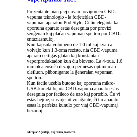
Prezentante nian plej novan novigon en CBD-
vapuma teknologio - la forĵeteblan CBD-
vapuman aparaton Pod Style. Ĉi tiu eleganta kaj
oportuna aparato estas desegnita por provizi
senĝenan kaj plaĉan vapuman sperton por CBD-
entuziasmuloj.
Kun kapsula volumeno de 1.0 ml kaj kvarca
volvaĵo kun 1.3-oma rezisto, nia CBD-vapuma
aparato certigas glatan kaj konstantan
vaporproduktadon kun ĉiu bloveto. La 4-trua, 1.6
mm olea ensuĉa dezajno permesas optimuman
olefluon, plibonigante la ĝeneralan vapuman
sperton.
Kun facile uzebla butono kaj oportuna mikro-
USB-konektilo, nia CBD-vapuma aparato estas
desegnita por facileco de uzo kaj porteblo. Ĉu vi
estas hejme, survoje aŭ vojaĝante, ĉi tiu aparato
estas la perfekta kunulo por viaj CBD-vapumaj
bezonoj.
Akcepto: Agentejo, Pogranda, Komerco