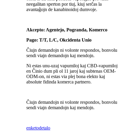
neegalitan sperton por tiuj, kiuj serĉas la
avantaĝojn de kanabinoidoj dumvoje.
Akcepto: Agentejo, Pogranda, Komerco
Pago: T/T, L/C, Okcidenta Unio
Ĉiujn demandojn ni volonte respondos, bonvolu
sendi viajn demandojn kaj mendojn.
Ni estas unu-uzaj vapumiloj kaj CBD-vapumiloj
en Ĉinio dum pli ol 11 jaroj kaj subtenas OEM-
ODM-on, ni estas via plej bona elekto kaj
absolute fidinda komerca partnero.
Ĉiujn demandojn ni volonte respondos, bonvolu
sendi viajn demandojn kaj mendojn.
enketo
detalo