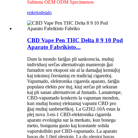
Subtenu OEM ODM Specimenon
enketo
detalo
CBD Vape Pen THC Delta 8 9 10 Pod
Aparato Fabrikisto...
Dum la mondo fariĝas pli sankonscia, multaj
individuoj serĉas alternativajn manierojn ĝui
fumadon sen eksponi sin al la damaĝaj kemiaĵoj
kaj toksinoj ĉeestantaj en tradiciaj cigaredoj.
Vapumado, elektronika cigareda aparato, fariĝis
populara elekto por tiuj, kiuj serĉas pli sekuran
kaj pli sanan alternativon al fumado. Lastatempe,
CBD-vapumado konkeris la vapuman mondon,
kun multaj homoj elektantaj vapumi CBD pro
ĝiaj multaj sanbenefikoj. La GZH2-10A estas la
plej nova 3-en-1 CBD-elektronika cigareda
aparato evoluigita sur la merkato, kun bonega
metio, bongusta gusto kaj konstante solida
vaporskribilo por CBD-vapumado. La aparato
havas du 1.0ml oleujojn. La du oleujoj havas