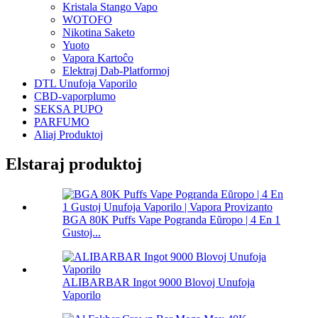
Kristala Stango Vapo
WOTOFO
Nikotina Saketo
Yuoto
Vapora Kartoĉo
Elektraj Dab-Platformoj
DTL Unufoja Vaporilo
CBD-vaporplumo
SEKSA PUPO
PARFUMO
Aliaj Produktoj
Elstaraj produktoj
BGA 80K Puffs Vape Pogranda Eŭropo | 4 En 1
Gustoj...
ALIBARBAR Ingot 9000 Blovoj Unufoja
Vaporilo