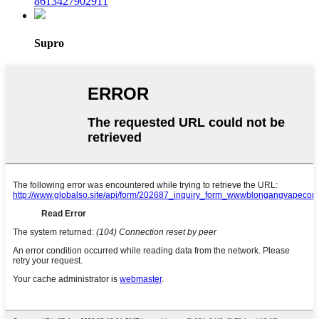
8613427902911
Supro