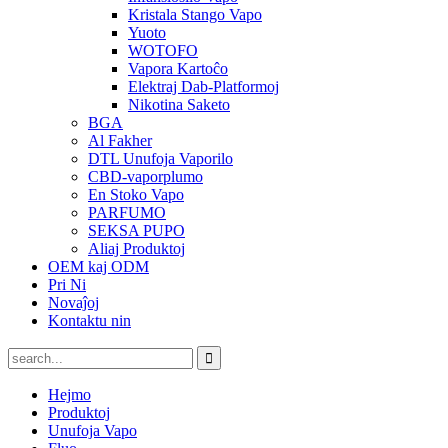
Kristala Stango Vapo
Yuoto
WOTOFO
Vapora Kartoĉo
Elektraj Dab-Platformoj
Nikotina Saketo
BGA
Al Fakher
DTL Unufoja Vaporilo
CBD-vaporplumo
En Stoko Vapo
PARFUMO
SEKSA PUPO
Aliaj Produktoj
OEM kaj ODM
Pri Ni
Novaĵoj
Kontaktu nin
Hejmo
Produktoj
Unufoja Vapo