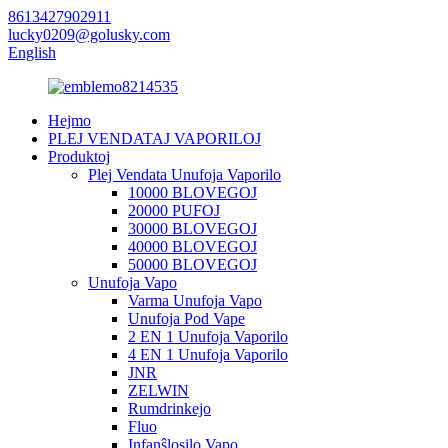
8613427902911
lucky0209@golusky.com
English
Hejmo
PLEJ VENDATAJ VAPORILOJ
Produktoj
Plej Vendata Unufoja Vaporilo
10000 BLOVEGOJ
20000 PUFOJ
30000 BLOVEGOJ
40000 BLOVEGOJ
50000 BLOVEGOJ
Unufoja Vapo
Varma Unufoja Vapo
Unufoja Pod Vape
2 EN 1 Unufoja Vaporilo
4 EN 1 Unufoja Vaporilo
JNR
ZELWIN
Rumdrinkejo
Fluo
Infanŝlosilo Vapo