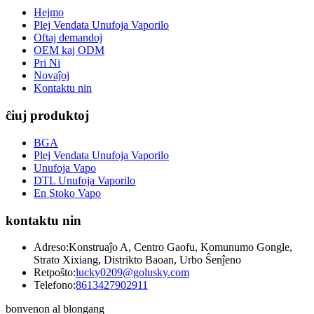
Hejmo
Plej Vendata Unufoja Vaporilo
Oftaj demandoj
OEM kaj ODM
Pri Ni
Novaĵoj
Kontaktu nin
ĉiuj produktoj
BGA
Plej Vendata Unufoja Vaporilo
Unufoja Vapo
DTL Unufoja Vaporilo
En Stoko Vapo
kontaktu nin
Adreso:
Konstruaĵo A, Centro Gaofu, Komunumo Gongle,
Strato Xixiang, Distrikto Baoan, Urbo Ŝenĵeno
Retpoŝto:
lucky0209@golusky.com
Telefono:
8613427902911
bonvenon al blongang