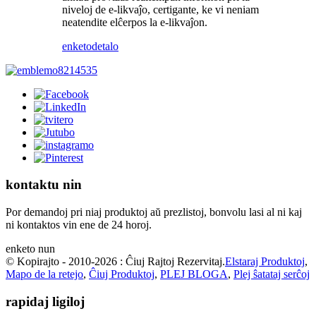
niveloj de e-likvaĵo, certigante, ke vi neniam
neatendite elĉerpos la e-likvaĵon.
enketo
detalo
kontaktu nin
Por demandoj pri niaj produktoj aŭ prezlistoj, bonvolu lasi al ni kaj
ni kontaktos vin ene de 24 horoj.
enketo nun
© Kopirajto - 2010-2026 : Ĉiuj Rajtoj Rezervitaj.
Elstaraj Produktoj
,
Mapo de la retejo
,
Ĉiuj Produktoj
,
PLEJ BLOGA
,
Plej ŝatataj serĉoj
rapidaj ligiloj