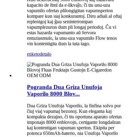
kapacito de 8ml da e-likvaĵo, ĉi tiu unu-uza
vapumilo ofertas plilongigitan vapumsperton
kompare kun siaj konkurantoj. Diru adiaŭ al oftaj
replenigoj kaj ĝuu seninterrompan
vapumplezuron dum pli longaj periodoj. Ĉu vi
estas hazarda vapumanto aŭ fervora
entuziasmulo, la unu-uza vapumilo Flow tenos
vin kontentigita dum la tuta tago.
enketo
detalo
Pogranda Dua Griza Unufoja
Vaporilo 8000 Blov...
Dua Griza Unufoja Vaporilo, la finfina solvo por
ĉiuj viaj vapumaj bezonoj. Kun eleganta kaj
kompakta dezajno, ĉi tiu oportuna aparato ofertas
imponajn 8000 enblovojn, certigante longdaŭran
kaj kontentigan vapuman sperton. Ekipita per
potenca 650mAh-baterio, nia Unufoja Vaporilo