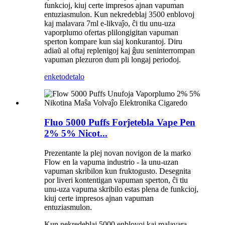
funkcioj, kiuj certe impresos ajnan vapuman
entuziasmulon. Kun nekredeblaj 3500 enblovoj
kaj malavara 7ml e-likvaĵo, ĉi tiu unu-uza
vaporplumo ofertas plilongigitan vapuman
sperton kompare kun siaj konkurantoj. Diru
adiaŭ al oftaj replenigoj kaj ĝuu seninterrompan
vapuman plezuron dum pli longaj periodoj.
enketo
detalo
Fluo 5000 Puffs Forĵetebla Vape Pen
2% 5% Nicot...
Prezentante la plej novan novigon de la marko
Flow en la vapuma industrio - la unu-uzan
vapuman skribilon kun fruktogusto. Desegnita
por liveri kontentigan vapuman sperton, ĉi tiu
unu-uza vapuma skribilo estas plena de funkcioj,
kiuj certe impresos ajnan vapuman
entuziasmulon.
Kun nekredeblaj 5000 enblovoj kaj malavara