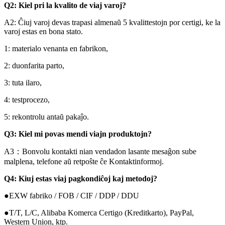
Q2: Kiel pri la kvalito de viaj varoj?
A2: Ĉiuj varoj devas trapasi almenaŭ 5 kvalittestojn por certigi, ke la
varoj estas en bona stato.
1: materialo venanta en fabrikon,
2: duonfarita parto,
3: tuta ilaro,
4: testprocezo,
5: rekontrolu antaŭ pakaĵo.
Q3: Kiel mi povas mendi viajn produktojn?
A3：Bonvolu kontakti nian vendadon lasante mesaĝon sube
malplena, telefone aŭ retpoŝte ĉe Kontaktinformoj.
Q4: Kiuj estas viaj pagkondiĉoj kaj metodoj?
●EXW fabriko / FOB / CIF / DDP / DDU
●T/T, L/C, Alibaba Komerca Certigo (Kreditkarto), PayPal,
Western Union, ktp.