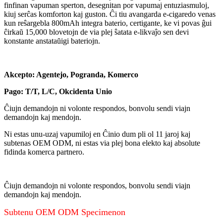
finfinan vapuman sperton, desegnitan por vapumaj entuziasmuloj,
kiuj serĉas komforton kaj guston. Ĉi tiu avangarda e-cigaredo venas
kun reŝargebla 800mAh integra baterio, certigante, ke vi povas ĝui
ĉirkaŭ 15,000 blovetojn de via plej ŝatata e-likvaĵo sen devi
konstante anstataŭigi bateriojn.
Akcepto: Agentejo, Pogranda, Komerco
Pago: T/T, L/C, Okcidenta Unio
Ĉiujn demandojn ni volonte respondos, bonvolu sendi viajn
demandojn kaj mendojn.
Ni estas unu-uzaj vapumiloj en Ĉinio dum pli ol 11 jaroj kaj
subtenas OEM ODM, ni estas via plej bona elekto kaj absolute
fidinda komerca partnero.
Ĉiujn demandojn ni volonte respondos, bonvolu sendi viajn
demandojn kaj mendojn.
Subtenu OEM ODM Specimenon