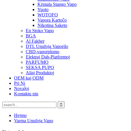
Kristala Stango Vapo
Yuoto
WOTOFO
Vapora Kartoĉo
Nikotina Saketo
En Stoko Vapo
BGA
Al Fakher
DTL Unufoja Vaporilo
CBD-vaporplumo
Elektraj Dab-Platformoj
PARFUMO
SEKSA PUPO
Aliaj Produktoj
OEM kaj ODM
Pri Ni
Novaĵoj
Kontaktu nin
Hejmo
Varma Unufoja Vapo