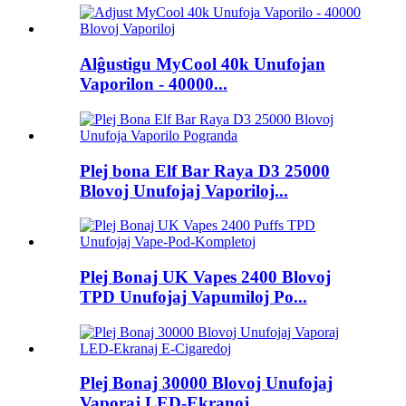
Alĝustigu MyCool 40k Unufojan
Vaporilon - 40000...
Plej bona Elf Bar Raya D3 25000
Blovoj Unufojaj Vaporiloj...
Plej Bonaj UK Vapes 2400 Blovoj
TPD Unufojaj Vapumiloj Po...
Plej Bonaj 30000 Blovoj Unufojaj
Vaporaj LED-Ekranoj ...