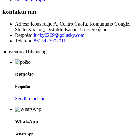
kontaktu nin
Adreso:
Konstruaĵo A, Centro Gaofu, Komunumo Gongle,
Strato Xixiang, Distrikto Baoan, Urbo Ŝenĵeno
Retpoŝto:
lucky0209@golusky.com
Telefono:
8613427902911
bonvenon al blongang
Retpoŝto
Retpoŝto
Sendi retpoŝton
WhatsApp
WhatsApp