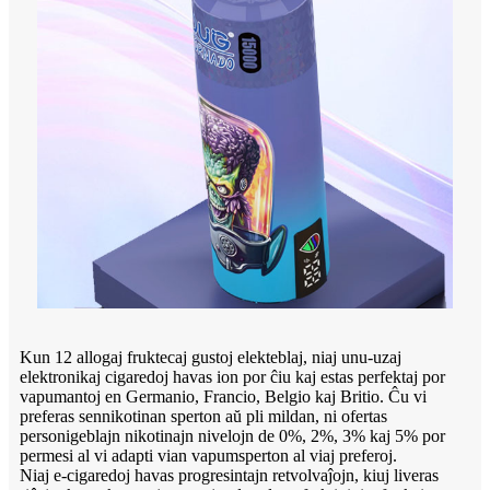
Kun 12 allogaj fruktecaj gustoj elekteblaj, niaj unu-uzaj
elektronikaj cigaredoj havas ion por ĉiu kaj estas perfektaj por
vapumantoj en Germanio, Francio, Belgio kaj Britio. Ĉu vi
preferas sennikotinan sperton aŭ pli mildan, ni ofertas
personigeblajn nikotinajn nivelojn de 0%, 2%, 3% kaj 5% por
permesi al vi adapti vian vapumsperton al viaj preferoj.
Niaj e-cigaredoj havas progresintajn retvolvaĵojn, kiuj liveras