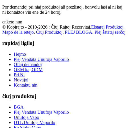
Por demandoj pri niaj produktoj aŭ prezlistoj, bonvolu lasi al ni kaj
ni kontaktos vin ene de 24 horoj.
enketo nun
© Kopirajto - 2010-2026 : Ĉiuj Rajtoj Rezervitaj.
Elstaraj Produktoj
,
Mapo de la retejo
,
Ĉiuj Produktoj
,
PLEJ BLOGA
,
Plej ŝatataj serĉoj
rapidaj ligiloj
Hejmo
Plej Vendata Unufoja Vaporilo
Oftaj demandoj
OEM kaj ODM
Pri Ni
Novaĵoj
Kontaktu nin
ĉiuj produktoj
BGA
Plej Vendata Unufoja Vaporilo
Unufoja Vapo
DTL Unufoja Vaporilo
En Stoko Vapo