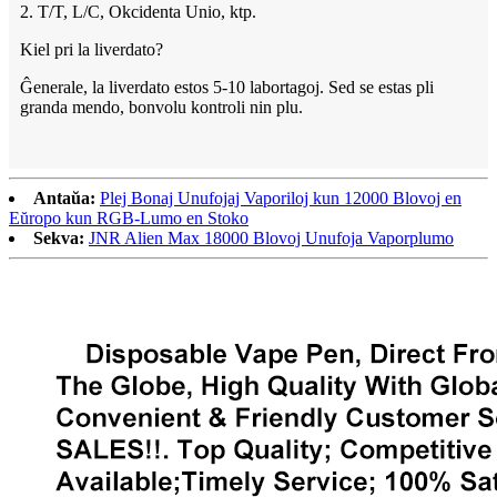
2. T/T, L/C, Okcidenta Unio, ktp.
Kiel pri la liverdato?
Ĝenerale, la liverdato estos 5-10 labortagoj. Sed se estas pli
granda mendo, bonvolu kontroli nin plu.
Antaŭa:
Plej Bonaj Unufojaj Vaporiloj kun 12000 Blovoj en
Eŭropo kun RGB-Lumo en Stoko
Sekva:
JNR Alien Max 18000 Blovoj Unufoja Vaporplumo