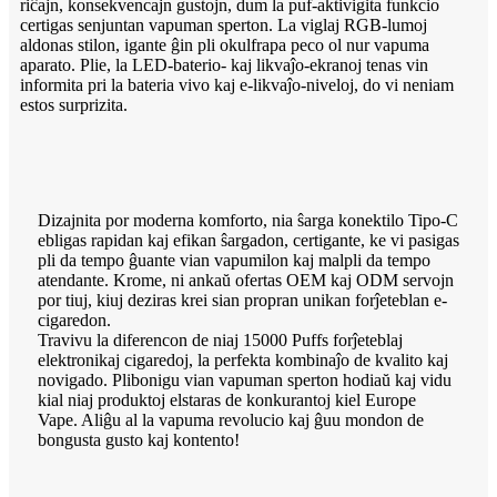
riĉajn, konsekvencajn gustojn, dum la puf-aktivigita funkcio
certigas senjuntan vapuman sperton. La viglaj RGB-lumoj
aldonas stilon, igante ĝin pli okulfrapa peco ol nur vapuma
aparato. Plie, la LED-baterio- kaj likvaĵo-ekranoj tenas vin
informita pri la bateria vivo kaj e-likvaĵo-niveloj, do vi neniam
estos surprizita.
Dizajnita por moderna komforto, nia ŝarga konektilo Tipo-C
ebligas rapidan kaj efikan ŝargadon, certigante, ke vi pasigas
pli da tempo ĝuante vian vapumilon kaj malpli da tempo
atendante. Krome, ni ankaŭ ofertas OEM kaj ODM servojn
por tiuj, kiuj deziras krei sian propran unikan forĵeteblan e-
cigaredon.
Travivu la diferencon de niaj 15000 Puffs forĵeteblaj
elektronikaj cigaredoj, la perfekta kombinaĵo de kvalito kaj
novigado. Plibonigu vian vapuman sperton hodiaŭ kaj vidu
kial niaj produktoj elstaras de konkurantoj kiel Europe
Vape. Aliĝu al la vapuma revolucio kaj ĝuu mondon de
bongusta gusto kaj kontento!