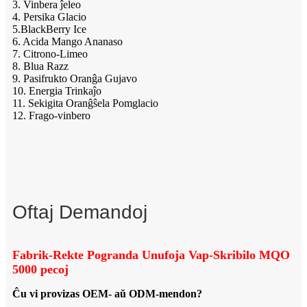
3. Vinbera ĵeleo
4. Persika Glacio
5.BlackBerry Ice
6. Acida Mango Ananaso
7. Citrono-Limeo
8. Blua Razz
9. Pasifrukto Oranĝa Gujavo
10. Energia Trinkaĵo
11. Sekigita Oranĝŝela Pomglacio
12. Frago-vinbero
Oftaj Demandoj
Fabrik-Rekte Pogranda Unufoja Vap-Skribilo MQO
5000 pecoj
Ĉu vi provizas OEM- aŭ ODM-mendon?