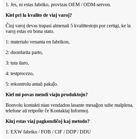
1. Jes, ni estas fabriko, provizas OEM / ODM-servon.
Kiel pri la kvalito de viaj varoj?
Ĉiuj varoj devas trapasi almenaŭ 5 kvalittestojn por certigi, ke la
varoj estas en bona stato.
1: materialo venanta en fabrikon,
2: duonfarita parto,
3: tuta ilaro,
4: testprocezo,
5: rekontrolu antaŭ pakaĵo.
Kiel mi povas mendi viajn produktojn?
Bonvolu kontakti nian vendadon lasante mesaĝon sube malplena,
telefone aŭ retpoŝte ĉe Kontaktaj Informoj.
Kiuj estas viaj pagkondiĉoj kaj metodo?
1. EXW fabriko / FOB / CIF / DDP / DDU