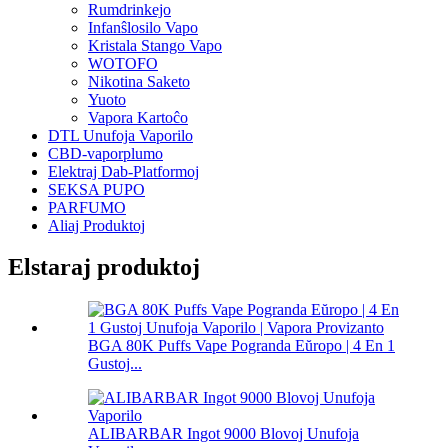
Rumdrinkejo
Infanŝlosilo Vapo
Kristala Stango Vapo
WOTOFO
Nikotina Saketo
Yuoto
Vapora Kartoĉo
DTL Unufoja Vaporilo
CBD-vaporplumo
Elektraj Dab-Platformoj
SEKSA PUPO
PARFUMO
Aliaj Produktoj
Elstaraj produktoj
BGA 80K Puffs Vape Pogranda Eŭropo | 4 En 1
Gustoj...
ALIBARBAR Ingot 9000 Blovoj Unufoja