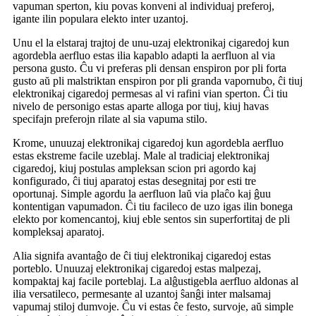
vapuman sperton, kiu povas konveni al individuaj preferoj,
igante ilin populara elekto inter uzantoj.
Unu el la elstaraj trajtoj de unu-uzaj elektronikaj cigaredoj kun
agordebla aerfluo estas ilia kapablo adapti la aerfluon al via
persona gusto. Ĉu vi preferas pli densan enspiron por pli forta
gusto aŭ pli malstriktan enspiron por pli granda vapornubo, ĉi tiuj
elektronikaj cigaredoj permesas al vi rafini vian sperton. Ĉi tiu
nivelo de personigo estas aparte alloga por tiuj, kiuj havas
specifajn preferojn rilate al sia vapuma stilo.
Krome, unuuzaj elektronikaj cigaredoj kun agordebla aerfluo
estas ekstreme facile uzeblaj. Male al tradiciaj elektronikaj
cigaredoj, kiuj postulas ampleksan scion pri agordo kaj
konfigurado, ĉi tiuj aparatoj estas desegnitaj por esti tre
oportunaj. Simple agordu la aerfluon laŭ via plaĉo kaj ĝuu
kontentigan vapumadon. Ĉi tiu facileco de uzo igas ilin bonega
elekto por komencantoj, kiuj eble sentos sin superfortitaj de pli
kompleksaj aparatoj.
Alia signifa avantaĝo de ĉi tiuj elektronikaj cigaredoj estas
porteblo. Unuuzaj elektronikaj cigaredoj estas malpezaj,
kompaktaj kaj facile porteblaj. La alĝustigebla aerfluo aldonas al
ilia versatileco, permesante al uzantoj ŝanĝi inter malsamaj
vapumaj stiloj dumvoje. Ĉu vi estas ĉe festo, survoje, aŭ simple