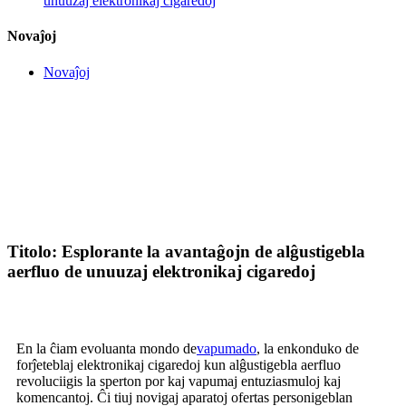
unuuzaj elektronikaj cigaredoj
Novaĵoj
Novaĵoj
Titolo: Esplorante la avantaĝojn de alĝustigebla
aerfluo de unuuzaj elektronikaj cigaredoj
En la ĉiam evoluanta mondo de
vapumado
, la enkonduko de
forĵeteblaj elektronikaj cigaredoj kun alĝustigebla aerfluo
revoluciigis la sperton por kaj vapumaj entuziasmuloj kaj
komencantoj. Ĉi tiuj novigaj aparatoj ofertas personigeblan