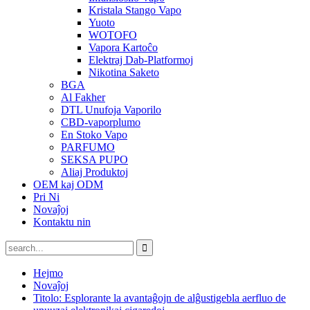
Kristala Stango Vapo
Yuoto
WOTOFO
Vapora Kartoĉo
Elektraj Dab-Platformoj
Nikotina Saketo
BGA
Al Fakher
DTL Unufoja Vaporilo
CBD-vaporplumo
En Stoko Vapo
PARFUMO
SEKSA PUPO
Aliaj Produktoj
OEM kaj ODM
Pri Ni
Novaĵoj
Kontaktu nin
Hejmo
Novaĵoj
Titolo: Esplorante la avantaĝojn de alĝustigebla aerfluo de