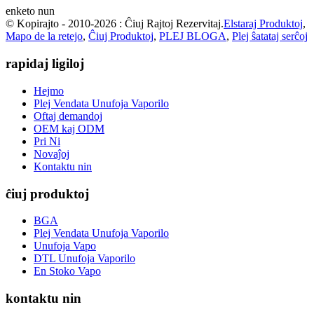
enketo nun
© Kopirajto - 2010-2026 : Ĉiuj Rajtoj Rezervitaj.
Elstaraj Produktoj
,
Mapo de la retejo
,
Ĉiuj Produktoj
,
PLEJ BLOGA
,
Plej ŝatataj serĉoj
rapidaj ligiloj
Hejmo
Plej Vendata Unufoja Vaporilo
Oftaj demandoj
OEM kaj ODM
Pri Ni
Novaĵoj
Kontaktu nin
ĉiuj produktoj
BGA
Plej Vendata Unufoja Vaporilo
Unufoja Vapo
DTL Unufoja Vaporilo
En Stoko Vapo
kontaktu nin