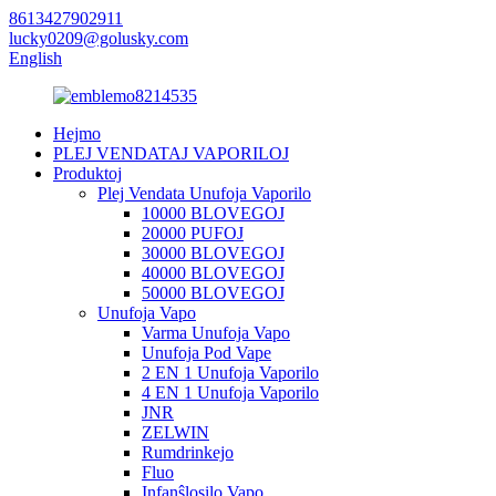
8613427902911
lucky0209@golusky.com
English
Hejmo
PLEJ VENDATAJ VAPORILOJ
Produktoj
Plej Vendata Unufoja Vaporilo
10000 BLOVEGOJ
20000 PUFOJ
30000 BLOVEGOJ
40000 BLOVEGOJ
50000 BLOVEGOJ
Unufoja Vapo
Varma Unufoja Vapo
Unufoja Pod Vape
2 EN 1 Unufoja Vaporilo
4 EN 1 Unufoja Vaporilo
JNR
ZELWIN
Rumdrinkejo
Fluo
Infanŝlosilo Vapo