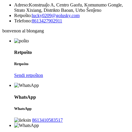
Adreso:
Konstruaĵo A, Centro Gaofu, Komunumo Gongle,
Strato Xixiang, Distrikto Baoan, Urbo Ŝenĵeno
Retpoŝto:
lucky0209@golusky.com
Telefono:
8613427902911
bonvenon al blongang
Retpoŝto
Retpoŝto
Sendi retpoŝton
WhatsApp
WhatsApp
8613410583517