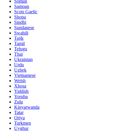
Somali
Samoan
Scots Gaelic
Shona
Sindhi
Sundanese
Swahili
Tajik
Tamil
Telugu
Thai
Ukrainian
Urdu
Uzbek
Vietnamese
Welsh
Xhosa
Yiddish
Yoruba
Zulu
Kinyarwanda
Tatar
Oriya
Turkmen
Uyghur