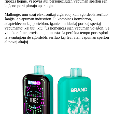
ripozas hejme, vi povas ĝui personecigitan vapuman sperton sen
la ĝeno porti plurajn aparatojn.
Mallonge, unu-uzaj elektronikaj cigaredoj kun agordebla aerfluo
ŝanĝis la vapuman industrion. Ili kombinas komforton,
adapteblecon kaj porteblon, igante ilin idealaj por kaj spertaj
vapumantoj kaj tiuj, kiuj ĵus komencas sian vapuman vojaĝon. Se
vi ankoraŭ ne provis unu, nun estas la perfekta tempo por esplori
la avantaĝojn de agordebla aerfluo kaj levi vian vapuman sperton
al novaj altaĵoj.