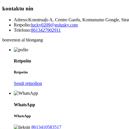
kontaktu nin
Adreso:
Konstruaĵo A, Centro Gaofu, Komunumo Gongle, Strat
Retpoŝto:
lucky0209@golusky.com
Telefono:
8613427902911
bonvenon al blongang
Retpoŝto
Retpoŝto
Sendi retpoŝton
WhatsApp
WhatsApp
8613410583517