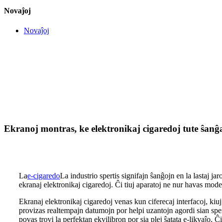
Novaĵoj
Novaĵoj
Ekranoj montras, ke elektronikaj cigaredoj tute ŝanĝa
La
e-cigaredo
La industrio spertis signifajn ŝanĝojn en la lastaj j
ekranaj elektronikaj cigaredoj. Ĉi tiuj aparatoj ne nur havas mode
Ekranaj elektronikaj cigaredoj venas kun ciferecaj interfacoj, kiu
provizas realtempajn datumojn por helpi uzantojn agordi sian sper
povas trovi la perfektan ekvilibron por sia plej ŝatata e-likvaĵo. Ĉ