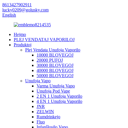
8613427902911
lucky0209@golusky.com
English
Hejmo
PLEJ VENDATAJ VAPORILOJ
Produktoj
Plej Vendata Unufoja Vaporilo
10000 BLOVEGOJ
20000 PUFOJ
30000 BLOVEGOJ
40000 BLOVEGOJ
50000 BLOVEGOJ
Unufoja Vapo
Varma Unufoja Vapo
Unufoja Pod Vape
2 EN 1 Unufoja Vaporilo
4 EN 1 Unufoja Vaporilo
JNR
ZELWIN
Rumdrinkejo
Fluo
Infanŝlosilo Vapo