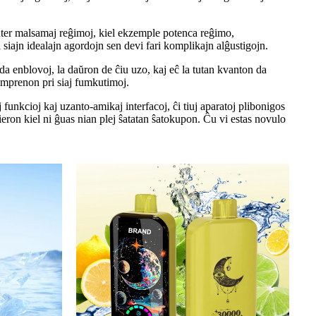
nter malsamaj reĝimoj, kiel ekzemple potenca reĝimo,
i siajn idealajn agordojn sen devi fari komplikajn alĝustigojn.
 da enblovoj, la daŭron de ĉiu uzo, kaj eĉ la tutan kvanton da
komprenon pri siaj fumkutimoj.
funkcioj kaj uzanto-amikaj interfacoj, ĉi tiuj aparatoj plibonigos
eron kiel ni ĝuas nian plej ŝatatan ŝatokupon. Ĉu vi estas novulo