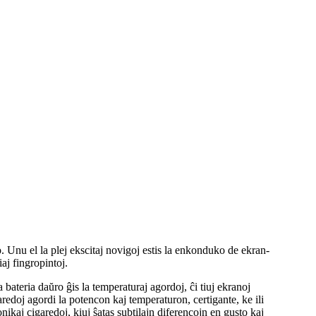
to. Unu el la plej ekscitaj novigoj estis la enkonduko de ekran-
aj fingropintoj.
bateria daŭro ĝis la temperaturaj agordoj, ĉi tiuj ekranoj
edoj agordi la potencon kaj temperaturon, certigante, ke ili
onikaj cigaredoj, kiuj ŝatas subtilajn diferencojn en gusto kaj