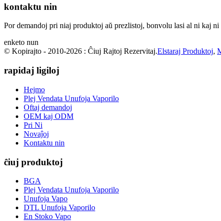
kontaktu nin
Por demandoj pri niaj produktoj aŭ prezlistoj, bonvolu lasi al ni kaj n
enketo nun
© Kopirajto - 2010-2026 : Ĉiuj Rajtoj Rezervitaj.
Elstaraj Produktoj
,
M
rapidaj ligiloj
Hejmo
Plej Vendata Unufoja Vaporilo
Oftaj demandoj
OEM kaj ODM
Pri Ni
Novaĵoj
Kontaktu nin
ĉiuj produktoj
BGA
Plej Vendata Unufoja Vaporilo
Unufoja Vapo
DTL Unufoja Vaporilo
En Stoko Vapo