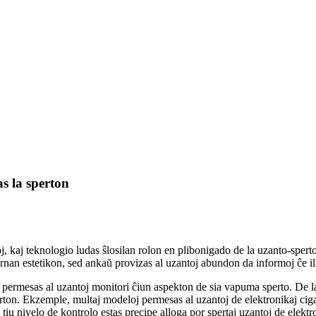
s la sperton
aroj, kaj teknologio ludas ŝlosilan rolon en plibonigado de la uzanto-sper
rnan estetikon, sed ankaŭ provizas al uzantoj abundon da informoj ĉe ili
j permesas al uzantoj monitori ĉiun aspekton de sia vapuma sperto. De la 
ton. Ekzemple, multaj modeloj permesas al uzantoj de elektronikaj cigar
i tiu nivelo de kontrolo estas precipe alloga por spertaj uzantoj de elektr