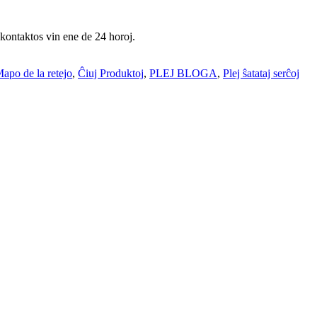
i kontaktos vin ene de 24 horoj.
apo de la retejo
,
Ĉiuj Produktoj
,
PLEJ BLOGA
,
Plej ŝatataj serĉoj