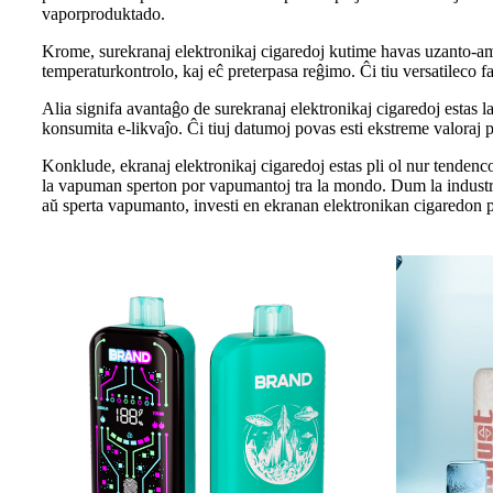
vaporproduktado.
Krome, surekranaj elektronikaj cigaredoj kutime havas uzanto-am
temperaturkontrolo, kaj eĉ preterpasa reĝimo. Ĉi tiu versatileco f
Alia signifa avantaĝo de surekranaj elektronikaj cigaredoj estas l
konsumita e-likvaĵo. Ĉi tiuj datumoj povas esti ekstreme valoraj
Konklude, ekranaj elektronikaj cigaredoj estas pli ol nur tendenco
la vapuman sperton por vapumantoj tra la mondo. Dum la industrio 
aŭ sperta vapumanto, investi en ekranan elektronikan cigaredon po