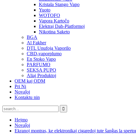
Kristala Stango Vapo
Yuoto
WOTOFO
Vapora Kartoĉo
Elektraj Dab-Platformoj
Nikotina Saketo
BGA
Al Fakher
DTL Unufoja Vaporilo
CBD-vaporplumo
En Stoko Vapo
PARFUMO
SEKSA PUPO
Aliaj Produktoj
OEM kaj ODM
Pri Ni
Novaĵoj
Kontaktu nin
Hejmo
Novaĵoj
Ekranoj montras, ke elektronikaj cigaredoj tute ŝanĝas la sperto