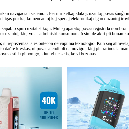
ikan navigacian sistemon. Per nur kelkaj klakoj, uzantoj povas ŝanĝi i
aciligas por kaj komencantoj kaj spertaj elektronikaj cigareduzantoj trov
a kapablo spuri uzstatistikojn. Multaj aparatoj povas registri la nombron
 por uzantoj, kiuj volas administri konsumon aŭ simple akiri pli bonan 
; ili reprezentas la estontecon de vapuma teknologio. Kun siaj altnivelaj 
daŭre kreskas, ni povas atendi pli da novigoj, kiuj plu rafinos la mani
vus esti la plibonigo, kiun vi ne sciis, ke vi bezonas.