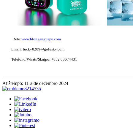
Reto:
www.blongangvape.com
Email: lucky0209@golusky.com
Telefono/Whats/Skajpo: +852 63674431
Afiŝtempo: 11-a de decembro 2024